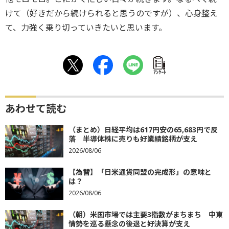
けて（好きだから続けられると思うのですが）、心身整え
て、力強く乗り切っていきたいと思います。
ｱﾝｹｰﾄ
あわせて読む
（まとめ）日経平均は617円安の65,683円で反
落 半導体株に売りも好業績銘柄が支え
2026/08/06
【為替】「日米通貨同盟の完成形」の意味と
は？
2026/08/06
（朝）米国市場では主要3指数がまちまち 中東
情勢を巡る懸念の後退と好決算が支え