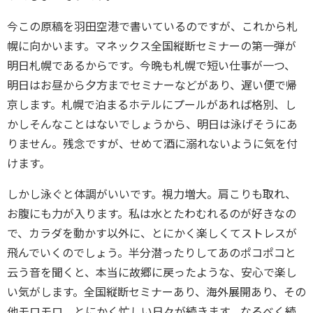
今この原稿を羽田空港で書いているのですが、これから札
幌に向かいます。マネックス全国縦断セミナーの第一弾が
明日札幌であるからです。今晩も札幌で短い仕事が一つ、
明日はお昼から夕方までセミナーなどがあり、遅い便で帰
京します。札幌で泊まるホテルにプールがあれば格別、し
かしそんなことはないでしょうから、明日は泳げそうにあ
りません。残念ですが、せめて酒に溺れないように気を付
けます。
しかし泳ぐと体調がいいです。視力増大。肩こりも取れ、
お腹にも力が入ります。私は水とたわむれるのが好きなの
で、カラダを動かす以外に、とにかく楽しくてストレスが
飛んでいくのでしょう。半分潜ったりしてあのポコポコと
云う音を聞くと、本当に故郷に戻ったような、安心で楽し
い気がします。全国縦断セミナーあり、海外展開あり、その
他モロモロ。とにかく忙しい日々が続きます。なるべく続