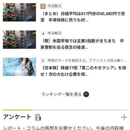
市況概況
（まとめ）日経平均は617円安の65,683円で反
落 半導体株に売りも好...
市況概況
（朝）米国市場では主要3指数がまちまち 中
東情勢を巡る懸念の後退...
市場のテーマを再訪する。アナリストが読み解くテーマの本質
【日本株】株価77倍「第二のキオクシア」を探
せ！次の大化け企業を探...
ランキング一覧を見る
アンケート
レポート・コラムの感想をお寄せください。今後の内容検