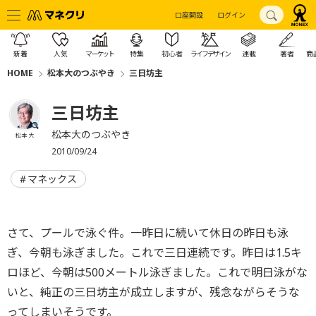
口座開設
ログイン
新着
人気
マーケット
特集
初心者
ライフデザイン
連載
著者
商
HOME
松本大のつぶやき
三日坊主
三日坊主
松本大のつぶやき
松本 大
2010/09/24
マネックス
さて、プールで泳ぐ件。一昨日に続いて休日の昨日も泳
ぎ、今朝も泳ぎました。これで三日連続です。昨日は1.5キ
ロほど、今朝は500メートル泳ぎました。これで明日泳がな
いと、純正の三日坊主が成立しますが、残念ながらそうな
ってしまいそうです。