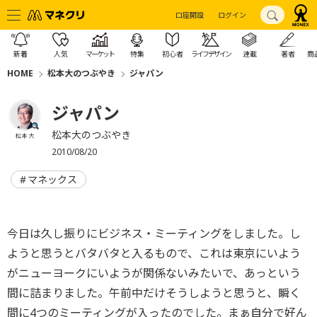
口座開設
ログイン
新着
人気
マーケット
特集
初心者
ライフデザイン
連載
著者
商
HOME
松本大のつぶやき
ジャパン
ジャパン
松本大のつぶやき
松本 大
2010/08/20
マネックス
今日は久し振りにビジネス・ミーティングをしました。し
ようと思うとバタバタと入るもので、これは東京にいよう
がニューヨークにいようが関係ないみたいで、あっという
間に詰まりました。午前中だけそうしようと思うと、瞬く
間に4つのミーティングが入ったのでした。まぁ自分で好ん