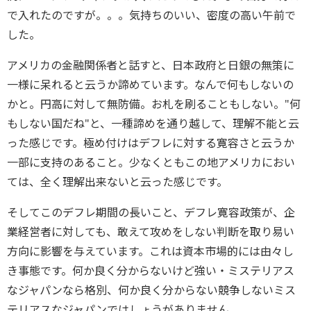
で入れたのですが。。。気持ちのいい、密度の高い午前で
した。
アメリカの金融関係者と話すと、日本政府と日銀の無策に
一様に呆れると云うか諦めています。なんで何もしないの
かと。円高に対して無防備。お札を刷ることもしない。"何
もしない国だね"と、一種諦めを通り越して、理解不能と云
った感じです。極め付けはデフレに対する寛容さと云うか
一部に支持のあること。少なくともこの地アメリカにおい
ては、全く理解出来ないと云った感じです。
そしてこのデフレ期間の長いこと、デフレ寛容政策が、企
業経営者に対しても、敢えて攻めをしない判断を取り易い
方向に影響を与えています。これは資本市場的には由々し
き事態です。何か良く分からないけど強い・ミステリアス
なジャパンなら格別、何か良く分からない競争しないミス
テリアスなジャパンではしょうがありません。