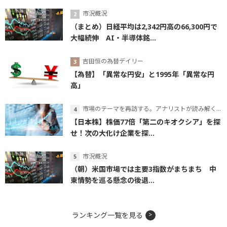
市況概況
（まとめ）日経平均は2,342円高の66,300円で
大幅続伸 AI・半導体銘...
吉田恒の為替デイリー
【為替】「異常な円安」と1995年「異常な円
高」
市場のテーマを再訪する。アナリストが読み解くテーマの本質
【日本株】株価77倍「第二のキオクシア」を探
せ！次の大化け企業を探...
市況概況
（朝）米国市場では主要3指数がまちまち 中
東情勢を巡る懸念の後退...
ランキング一覧を見る