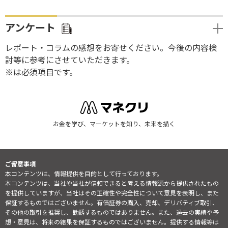
アンケート
レポート・コラムの感想をお寄せください。今後の内容検
討等に参考にさせていただきます。
※は必須項目です。
お金を学び、マーケットを知り、未来を描く
ご留意事項
本コンテンツは、情報提供を目的として行っております。
本コンテンツは、当社や当社が信頼できると考える情報源から提供されたもの
を提供していますが、当社はその正確性や完全性について意見を表明し、また
保証するものではございません。有価証券の購入、売却、デリバティブ取引、
その他の取引を推奨し、勧誘するものではありません。また、過去の実績や予
想・意見は、将来の結果を保証するものではございません。提供する情報等は