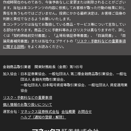
作成時現在のものであり、今後予告なしに変更または削除されることがござい
ます。当社は本コンテンツの内容に依拠してお客様が取った行動の結果に対し
責任を負うものではございません。投資にかかる最終決定は、お客様ご自身の
判断と責任でなさるようお願いいたします。
本コンテンツでは当社でお取扱している商品・サービス等について言及してい
る部分があります。商品ごとに手数料等およびリスクは異なりますので、詳し
くは「契約締結前交付書面」、「上場有価証券等書面」、「目論見書」、「目
論見書補完書面」または当社ウェブサイトの「
リスク・手数料などの重要事項
に関する説明
」をよくお読みください。
金融商品取引業者 関東財務局長（金商）第165号
日本証券業協会、一般社団法人 第二種金融商品取引業協会、一般社
団法人 金融先物取引業協会、
一般社団法人 日本暗号資産等取引業協会、一般社団法人 資産運用業
協会
リスク・手数料などの重要事項
個人情報のお取り扱いについて
マネックス証券株式会社
会社概要
お問合せ
ヘルプ（通知の登録・解除）