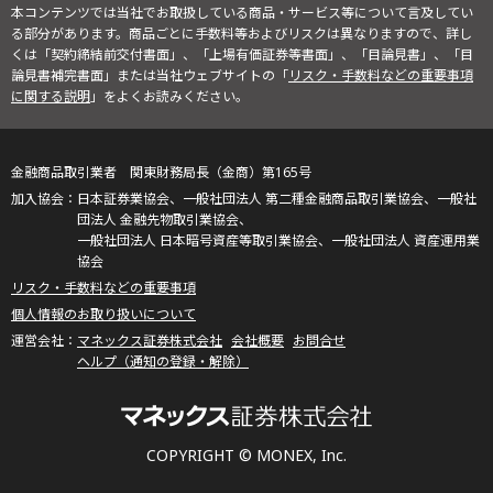
本コンテンツでは当社でお取扱している商品・サービス等について言及してい
る部分があります。商品ごとに手数料等およびリスクは異なりますので、詳し
くは「契約締結前交付書面」、「上場有価証券等書面」、「目論見書」、「目
論見書補完書面」または当社ウェブサイトの「
リスク・手数料などの重要事項
に関する説明
」をよくお読みください。
金融商品取引業者 関東財務局長（金商）第165号
日本証券業協会、一般社団法人 第二種金融商品取引業協会、一般社
団法人 金融先物取引業協会、
一般社団法人 日本暗号資産等取引業協会、一般社団法人 資産運用業
協会
リスク・手数料などの重要事項
個人情報のお取り扱いについて
マネックス証券株式会社
会社概要
お問合せ
ヘルプ（通知の登録・解除）
COPYRIGHT © MONEX, Inc.