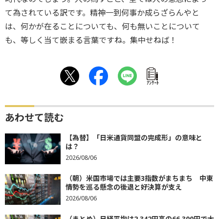
て為されている訳です。精神一到何事か成らざらんやと
は、何かが在ることについても、何も無いことについて
も、等しく当て嵌まる言葉ですね。集中せねば！
ｱﾝｹｰﾄ
あわせて読む
【為替】「日米通貨同盟の完成形」の意味と
は？
2026/08/06
（朝）米国市場では主要3指数がまちまち 中東
情勢を巡る懸念の後退と好決算が支え
2026/08/06
（まとめ）日経平均は2,342円高の66,300円で大