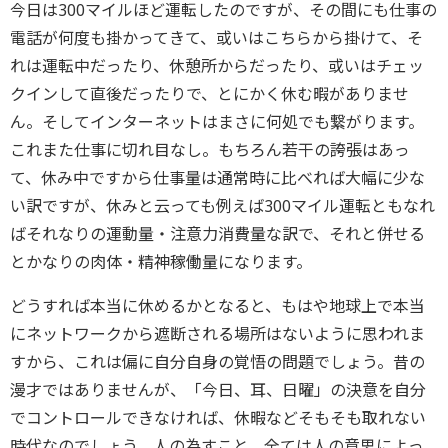
今日は300マイルほど運転したのですが、その間にも仕事の
電話が何度も掛かってきて、或いはこちらから掛けて、そ
れは運転中だったり、休憩所からだったり、或いはチェッ
クインして直後だったりで、とにかく休む暇がありませ
ん。そしてインターネットはまさに何処でも繋がります。
これまた仕事に切れ目なし。もちろん若干の誇張はあっ
て、休み中ですから仕事量は通常時に比べれば大幅に少な
い訳ですが、休みと云っても例えば300マイル運転ともなれ
ばそれなりの運動量・注意力消費量な訳で、それと併せる
とかなりの肉体・精神稼働量になります。
どうすれば本当に休めるかとなると、もはや地球上で本当
にネットワークから遮断される場所はないように思われま
すから、これは偏に自分自身の覚悟の問題でしょう。昔の
漫才ではありませんが、「今日、耳、日曜」の決意を自分
でコントロールできなければ、休暇などそもそも取れない
時代なのでしょう。人の為すこと、全ては人の意思によっ