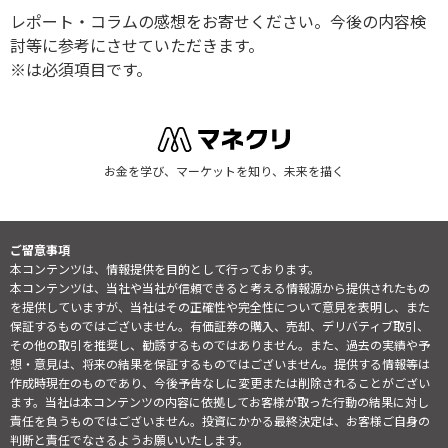
レポート・コラムの感想をお寄せください。今後の内容検
討等に参考にさせていただきます。
※は必須項目です。
お金を学び、マーケットを知り、未来を描く
ご留意事項
本コンテンツは、情報提供を目的として行っております。
本コンテンツは、当社や当社が信頼できると考える情報源から提供されたもの
を提供していますが、当社はその正確性や完全性について意見を表明し、また
保証するものではございません。有価証券の購入、売却、デリバティブ取引、
その他の取引を推奨し、勧誘するものではありません。また、過去の実績や予
想・意見は、将来の結果を保証するものではございません。提供する情報等は
作成時現在のものであり、今後予告なしに変更または削除されることがござい
ます。当社は本コンテンツの内容に依拠してお客様が取った行動の結果に対し
責任を負うものではございません。投資にかかる最終決定は、お客様ご自身の
判断と責任でなさるようお願いいたします。