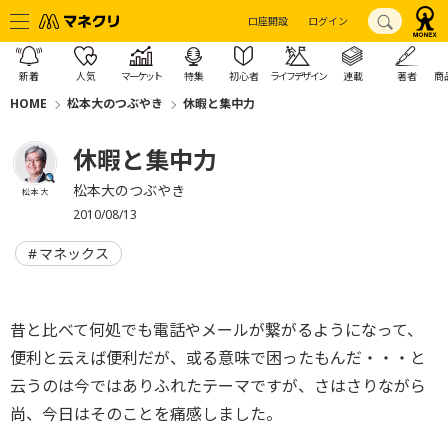
口座開設
ログイン
新着
人気
マーケット
特集
初心者
ライフデザイン
連載
著者
商
HOME
松本大のつぶやき
休暇と集中力
休暇と集中力
松本大のつぶやき
松本 大
2010/08/13
マネックス
昔と比べて何処でも電話やメールが繋がるようになって、
便利と云えば便利だが、或る意味で困ったもんだ・・・と
云うのは今ではありふれたテーマですが、さはさりながら
尚、今日はそのことを痛感しました。