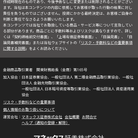
作成時現在のものであり、今後予告なしに変更または削除されることがござい
ます。当社は本コンテンツの内容に依拠してお客様が取った行動の結果に対し
責任を負うものではございません。投資にかかる最終決定は、お客様ご自身の
判断と責任でなさるようお願いいたします。
本コンテンツでは当社でお取扱している商品・サービス等について言及してい
る部分があります。商品ごとに手数料等およびリスクは異なりますので、詳し
くは「契約締結前交付書面」、「上場有価証券等書面」、「目論見書」、「目
論見書補完書面」または当社ウェブサイトの「
リスク・手数料などの重要事項
に関する説明
」をよくお読みください。
金融商品取引業者 関東財務局長（金商）第165号
日本証券業協会、一般社団法人 第二種金融商品取引業協会、一般社
団法人 金融先物取引業協会、
一般社団法人 日本暗号資産等取引業協会、一般社団法人 資産運用業
協会
リスク・手数料などの重要事項
個人情報のお取り扱いについて
マネックス証券株式会社
会社概要
お問合せ
ヘルプ（通知の登録・解除）