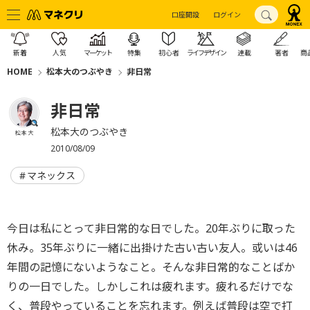
口座開設
ログイン
新着
人気
マーケット
特集
初心者
ライフデザイン
連載
著者
商
HOME
松本大のつぶやき
非日常
非日常
松本大のつぶやき
松本 大
2010/08/09
マネックス
今日は私にとって非日常的な日でした。20年ぶりに取った
休み。35年ぶりに一緒に出掛けた古い古い友人。或いは46
年間の記憶にないようなこと。そんな非日常的なことばか
りの一日でした。しかしこれは疲れます。疲れるだけでな
く、普段やっていることを忘れます。例えば普段は空で打