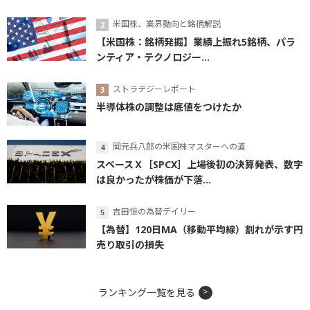
米国株、業界動向と銘柄解説
【米国株：銘柄発掘】業績上振れ5銘柄、パラ
ンティア・テクノロジー...
ストラテジーレポート
半導体株の調整は底値をつけたか
岡元兵八郎の米国株マスターへの道
スペースＸ［SPCX］上場後初の決算発表、数字
は良かったが株価が下落...
吉田恒の為替デイリー
【為替】120日MA（移動平均線）割れが示す円
売り取引の損失
ランキング一覧を見る