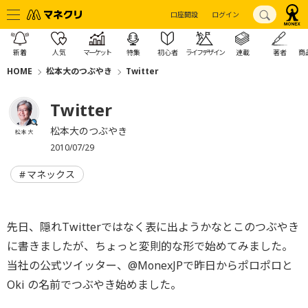
口座開設
ログイン
新着
人気
マーケット
特集
初心者
ライフデザイン
連載
著者
商
HOME
松本大のつぶやき
Twitter
Twitter
松本大のつぶやき
松本 大
2010/07/29
マネックス
先日、隠れTwitterではなく表に出ようかなとこのつぶやき
に書きましたが、ちょっと変則的な形で始めてみました。
当社の公式ツイッター、@MonexJPで昨日からポロポロと
Oki の名前でつぶやき始めました。