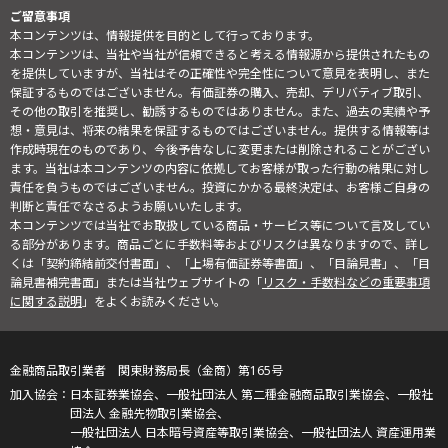
ご留意事項
本コンテンツは、情報提供を目的として行っております。
本コンテンツは、当社や当社が信頼できると考える情報源から提供されたもの
を提供していますが、当社はその正確性や完全性について意見を表明し、また
保証するものではございません。有価証券の購入、売却、デリバティブ取引、
その他の取引を推奨し、勧誘するものではありません。また、過去の実績や予
想・意見は、将来の結果を保証するものではございません。提供する情報等は
作成時現在のものであり、今後予告なしに変更または削除されることがござい
ます。当社は本コンテンツの内容に依拠してお客様が取った行動の結果に対し
責任を負うものではございません。投資にかかる最終決定は、お客様ご自身の
判断と責任でなさるようお願いいたします。
本コンテンツでは当社でお取扱している商品・サービス等について言及してい
る部分があります。商品ごとに手数料等およびリスクは異なりますので、詳し
くは「契約締結前交付書面」、「上場有価証券等書面」、「目論見書」、「目
論見書補完書面」または当社ウェブサイトの「
リスク・手数料などの重要事項
に関する説明
」をよくお読みください。
金融商品取引業者 関東財務局長（金商）第165号
日本証券業協会、一般社団法人 第二種金融商品取引業協会、一般社
団法人 金融先物取引業協会、
一般社団法人 日本暗号資産等取引業協会、一般社団法人 資産運用業