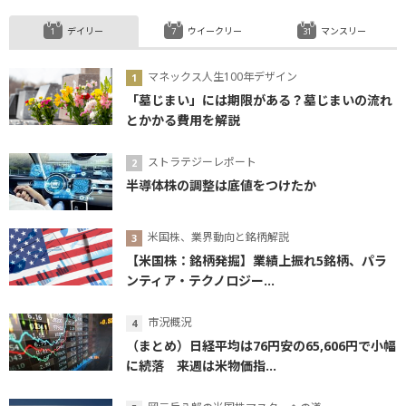
デイリー
ウイークリー
マンスリー
マネックス人生100年デザイン
「墓じまい」には期限がある？墓じまいの流れ
とかかる費用を解説
ストラテジーレポート
半導体株の調整は底値をつけたか
米国株、業界動向と銘柄解説
【米国株：銘柄発掘】業績上振れ5銘柄、パラ
ンティア・テクノロジー...
市況概況
（まとめ）日経平均は76円安の65,606円で小幅
に続落 来週は米物価指...