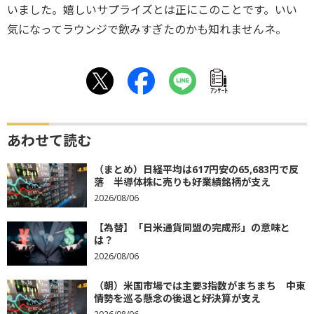
いました。嬉しいサプライズとは正にこのことです。いい
気になってラウンジで飲みすぎたのかも知れませんネ。
ｱﾝｹｰﾄ
あわせて読む
（まとめ）日経平均は617円安の65,683円で反
落 半導体株に売りも好業績銘柄が支え
2026/08/06
【為替】「日米通貨同盟の完成形」の意味と
は？
2026/08/06
（朝）米国市場では主要3指数がまちまち 中東
情勢を巡る懸念の後退と好決算が支え