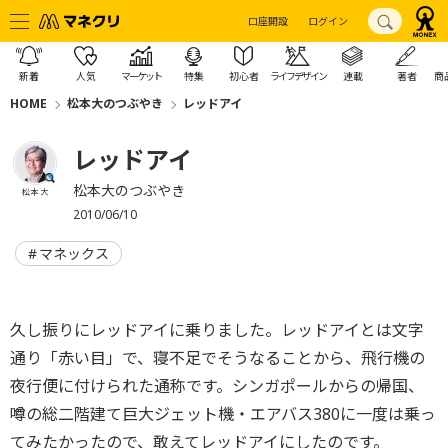
口座開設
ログイン
新着
人気
マーケット
特集
初心者
ライフデザイン
連載
著者
商
HOME
松本大のつぶやき
レッドアイ
レッドアイ
松本大のつぶやき
松本 大
2010/06/10
マネックス
久し振りにレッドアイに乗りました。レッドアイとは文字
通り「赤い目」で、寝不足でそうなることから、飛行機の
夜行便に付けられた通称です。シンガポールからの帰国、
噂の総二階建て巨大ジェット機・エアバス380に一度は乗っ
てみたかったので、敢えてレッドアイにしたのです。