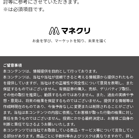
討等に参考にさせていただきます。
※は必須項目です。
お金を学び、マーケットを知り、未来を描く
ご留意事項
本コンテンツは、情報提供を目的として行っております。
本コンテンツは、当社や当社が信頼できると考える情報源から提供されたもの
を提供していますが、当社はその正確性や完全性について意見を表明し、また
保証するものではございません。有価証券の購入、売却、デリバティブ取引、
その他の取引を推奨し、勧誘するものではありません。また、過去の実績や予
想・意見は、将来の結果を保証するものではございません。提供する情報等は
作成時現在のものであり、今後予告なしに変更または削除されることがござい
ます。当社は本コンテンツの内容に依拠してお客様が取った行動の結果に対し
責任を負うものではございません。投資にかかる最終決定は、お客様ご自身の
判断と責任でなさるようお願いいたします。
本コンテンツでは当社でお取扱している商品・サービス等について言及してい
る部分があります。商品ごとに手数料等およびリスクは異なりますので、詳し