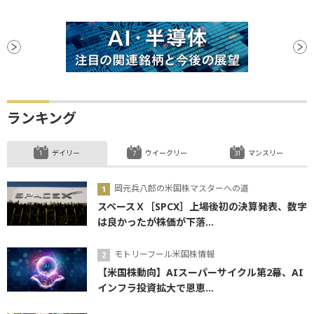
ランキング
デイリー
ウイークリー
マンスリー
岡元兵八郎の米国株マスターへの道
スペースＸ［SPCX］上場後初の決算発表、数字
は良かったが株価が下落...
モトリーフール米国株情報
【米国株動向】AIスーパーサイクル第2幕、AI
インフラ投資拡大で恩恵...