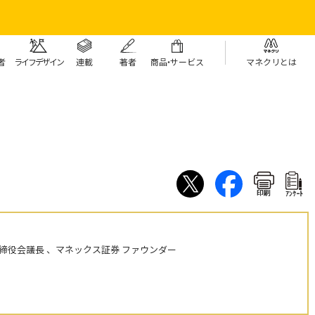
者
ライフデザイン
連載
著者
商
品・
サービス
マネクリとは
印刷
ｱﾝｹｰﾄ
締役会議長 、マネックス証券 ファウンダー