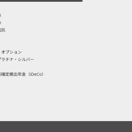
株
株
信託
・オプション
プラチナ・シルバー
確定拠出年金（iDeCo）