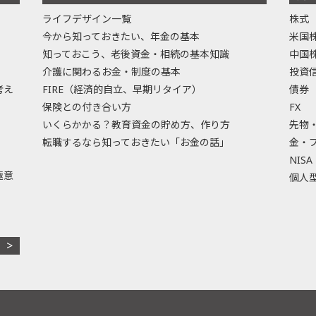
ライフデザイン一覧
株式
今から知っておきたい、年金の基本
米国
知っておこう、老後資金・相続の基本知識
中国
介護に関わるお金・制度の基本
投資
考え
FIRE（経済的自立、早期リタイア）
債券
保険との付き合い方
FX
いくらかかる？教育資金の貯め方、作り方
先物
転職するなら知っておきたい「お金の話」
金・
NISA
極意
個人型