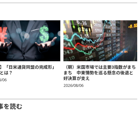
】「日米通貨同盟の完成形」
（朝）米国市場では主要3指数がまち
とは？
まち 中東情勢を巡る懸念の後退と
好決算が支え
8/06
2026/08/06
事を読む