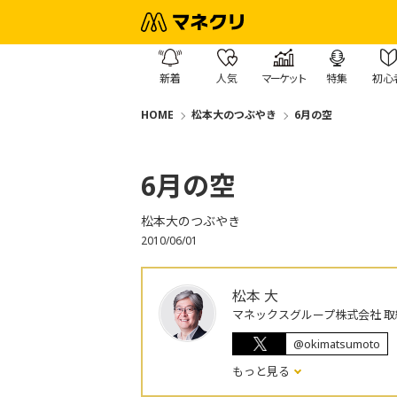
新着
人気
マーケット
特集
初心
HOME
松本大のつぶやき
6月の空
6月の空
松本大のつぶやき
2010/06/01
松本 大
マネックスグループ株式会社 取
@okimatsumoto
もっと見る