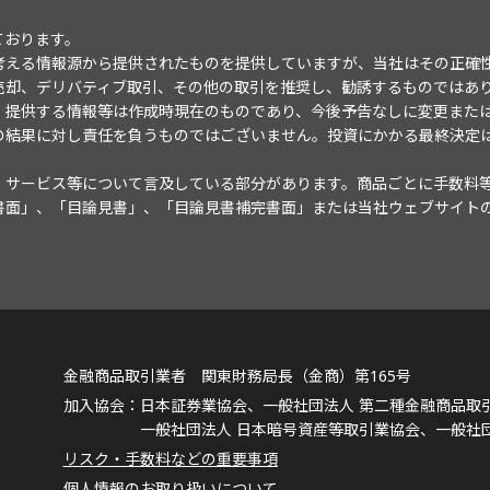
ております。
考える情報源から提供されたものを提供していますが、当社はその正確
売却、デリバティブ取引、その他の取引を推奨し、勧誘するものではあ
。提供する情報等は作成時現在のものであり、今後予告なしに変更また
の結果に対し責任を負うものではございません。投資にかかる最終決定
・サービス等について言及している部分があります。商品ごとに手数料
書面」、「目論見書」、「目論見書補完書面」または当社ウェブサイト
金融商品取引業者 関東財務局長（金商）第165号
日本証券業協会、一般社団法人 第二種金融商品取
一般社団法人 日本暗号資産等取引業協会、一般社
リスク・手数料などの重要事項
個人情報のお取り扱いについて