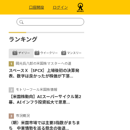
口座開設
ログイン
ランキング
デイリー
ウイークリー
マンスリー
岡元兵八郎の米国株マスターへの道
スペースＸ［SPCX］上場後初の決算発
表、数字は良かったが株価が下落...
モトリーフール米国株情報
【米国株動向】AIスーパーサイクル第2
幕、AIインフラ投資拡大で恩恵...
市況概況
（朝）米国市場では主要3指数がまちま
ち 中東情勢を巡る懸念の後退...