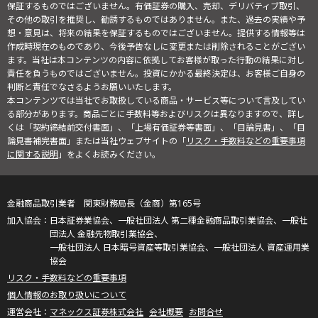
保証するものではございません。有価証券の購入、売却、デリバティブ取引、
その他の取引を推奨し、勧誘するものではありません。また、過去の実績や予
想・意見は、将来の結果を保証するものではございません。提供する情報等は
作成時現在のものであり、今後予告なしに変更または削除されることがござい
ます。当社は本コンテンツの内容に依拠してお客様が取った行動の結果に対し
責任を負うものではございません。投資にかかる最終決定は、お客様ご自身の
判断と責任でなさるようお願いいたします。
本コンテンツでは当社でお取扱している商品・サービス等について言及してい
る部分があります。商品ごとに手数料等およびリスクは異なりますので、詳し
くは「契約締結前交付書面」、「上場有価証券等書面」、「目論見書」、「目
論見書補完書面」または当社ウェブサイトの「
リスク・手数料などの重要事項
に関する説明
」をよくお読みください。
金融商品取引業者 関東財務局長（金商）第165号
日本証券業協会、一般社団法人 第二種金融商品取引業協会、一般社
団法人 金融先物取引業協会、
一般社団法人 日本暗号資産等取引業協会、一般社団法人 資産運用業
協会
リスク・手数料などの重要事項
個人情報のお取り扱いについて
マネックス証券株式会社
会社概要
お問合せ