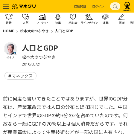
口座開設
ログイン
新着
人気
マーケット
特集
初心者
ライフデザイン
連載
著者
商
HOME
松本大のつぶやき
人口とGDP
人口とGDP
松本大のつぶやき
松本 大
2010/05/21
マネックス
前に何度も書いてきたことではありますが、世界のGDP分
布は、産業革命までは人口の分布とほぼ同じでした。中国
とインドで世界のGDPの約3分の2を占めていたのです。何
故なら一般にGDPの70％以上は個人消費だからです。それ
が産業革命によって生産技術などが一部の国に占有され、