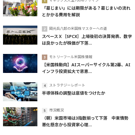
マネックス人生100年デザイン
「墓じまい」には期限がある？墓じまいの流れ
とかかる費用を解説
岡元兵八郎の米国株マスターへの道
スペースＸ［SPCX］上場後初の決算発表、数字
は良かったが株価が下落...
モトリーフール米国株情報
【米国株動向】AIスーパーサイクル第2幕、AI
インフラ投資拡大で恩恵...
ストラテジーレポート
半導体株の調整は底値をつけたか
市況概況
（朝）米国市場は3指数揃って下落 中東情勢
悪化懸念から投資家心理...