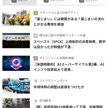
デイリー
ウイークリー
マンスリー
マネックス人生100年デザイン
「墓じまい」には期限がある？墓じまいの流れ
とかかる費用を解説
岡元兵八郎の米国株マスターへの道
スペースＸ［SPCX］上場後初の決算発表、数字
は良かったが株価が下落...
モトリーフール米国株情報
【米国株動向】AIスーパーサイクル第2幕、AI
インフラ投資拡大で恩恵...
ストラテジーレポート
半導体株の調整は底値をつけたか
市況概況
（朝）米国市場は3指数揃って下落 中東情勢