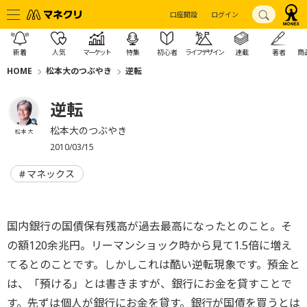
口座開設
ログイン
新着
人気
マーケット
特集
初心者
ライフデザイン
連載
著者
商
HOME
松本大のつぶやき
逆転
逆転
松本大のつぶやき
松本 大
2010/03/15
マネックス
国内銀行の国債保有残高が過去最高になったとのこと。そ
の額120余兆円。リーマンショック時から見て1.5倍に増え
てるとのことです。しかしこれは酷い逆転現象です。預金と
は、「預ける」とは書きますが、銀行にお金を貸すことで
す。先ずは個人が銀行にお金を貸す。銀行が国債を買うとは