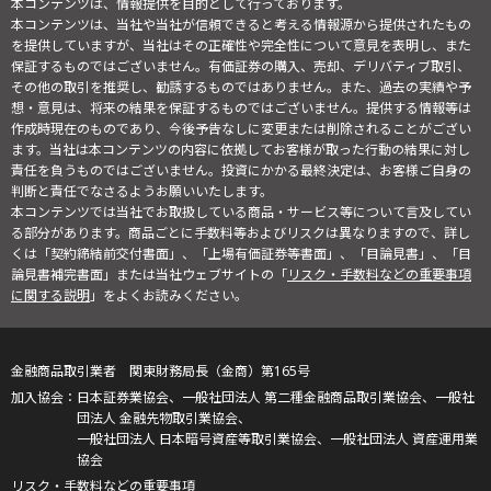
本コンテンツは、情報提供を目的として行っております。
本コンテンツは、当社や当社が信頼できると考える情報源から提供されたもの
を提供していますが、当社はその正確性や完全性について意見を表明し、また
保証するものではございません。有価証券の購入、売却、デリバティブ取引、
その他の取引を推奨し、勧誘するものではありません。また、過去の実績や予
想・意見は、将来の結果を保証するものではございません。提供する情報等は
作成時現在のものであり、今後予告なしに変更または削除されることがござい
ます。当社は本コンテンツの内容に依拠してお客様が取った行動の結果に対し
責任を負うものではございません。投資にかかる最終決定は、お客様ご自身の
判断と責任でなさるようお願いいたします。
本コンテンツでは当社でお取扱している商品・サービス等について言及してい
る部分があります。商品ごとに手数料等およびリスクは異なりますので、詳し
くは「契約締結前交付書面」、「上場有価証券等書面」、「目論見書」、「目
論見書補完書面」または当社ウェブサイトの「
リスク・手数料などの重要事項
に関する説明
」をよくお読みください。
金融商品取引業者 関東財務局長（金商）第165号
日本証券業協会、一般社団法人 第二種金融商品取引業協会、一般社
団法人 金融先物取引業協会、
一般社団法人 日本暗号資産等取引業協会、一般社団法人 資産運用業
協会
リスク・手数料などの重要事項