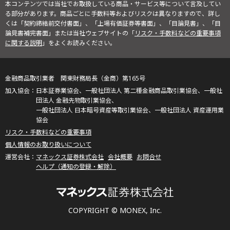
本コンテンツでは当社でお取扱している商品・サービス等について言及してい
る部分があります。商品ごとに手数料等およびリスクは異なりますので、詳し
くは「契約締結前交付書面」、「上場有価証券等書面」、「目論見書」、「目
論見書補完書面」または当社ウェブサイトの「
リスク・手数料などの重要事項
に関する説明
」をよくお読みください。
金融商品取引業者 関東財務局長（金商）第165号
日本証券業協会、一般社団法人 第二種金融商品取引業協会、一般社
団法人 金融先物取引業協会、
一般社団法人 日本暗号資産等取引業協会、一般社団法人 資産運用業
協会
リスク・手数料などの重要事項
個人情報のお取り扱いについて
マネックス証券株式会社
会社概要
お問合せ
ヘルプ（通知の登録・解除）
COPYRIGHT © MONEX, Inc.