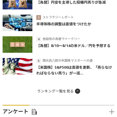
【為替】円安を主導した投機円売りが急減
ストラテジーレポート
半導体株の調整は底値をつけたか
吉田恒の為替ウイークリー
【為替】8/10～8/14の米ドル／円を予想する
岡元兵八郎の米国株マスターへの道
【米国株】S&P500は高値を更新、「売らなけ
ればならない売り」が一巡...
ランキング一覧を見る
アンケート