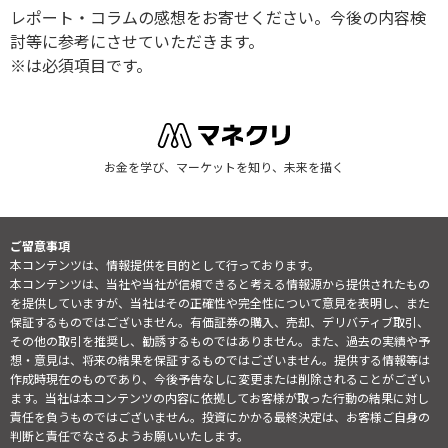
レポート・コラムの感想をお寄せください。今後の内容検
討等に参考にさせていただきます。
※は必須項目です。
お金を学び、マーケットを知り、未来を描く
ご留意事項
本コンテンツは、情報提供を目的として行っております。
本コンテンツは、当社や当社が信頼できると考える情報源から提供されたもの
を提供していますが、当社はその正確性や完全性について意見を表明し、また
保証するものではございません。有価証券の購入、売却、デリバティブ取引、
その他の取引を推奨し、勧誘するものではありません。また、過去の実績や予
想・意見は、将来の結果を保証するものではございません。提供する情報等は
作成時現在のものであり、今後予告なしに変更または削除されることがござい
ます。当社は本コンテンツの内容に依拠してお客様が取った行動の結果に対し
責任を負うものではございません。投資にかかる最終決定は、お客様ご自身の
判断と責任でなさるようお願いいたします。