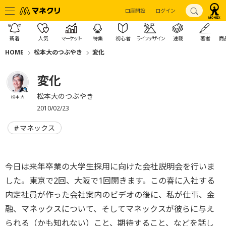
口座開設
ログイン
新着
人気
マーケット
特集
初心者
ライフデザイン
連載
著者
商
HOME
松本大のつぶやき
変化
変化
松本大のつぶやき
松本 大
2010/02/23
マネックス
今日は来年卒業の大学生採用に向けた会社説明会を行いま
した。東京で2回、大阪で1回開きます。この春に入社する
内定社員が作った会社案内のビデオの後に、私が仕事、金
融、マネックスについて、そしてマネックスが彼らに与え
られる（かも知れない）こと、期待すること、などを話し