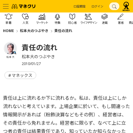
口座開設
ログイン
新着
人気
マーケット
特集
初心者
ライフデザイン
連載
著者
商
HOME
松本大のつぶやき
責任の流れ
責任の流れ
松本大のつぶやき
松本 大
2010/01/27
マネックス
責任は上に流れるか下に流れるか。私は、責任は上にしか
流れないと考えています。上場企業に於いて、もし間違った
情報開示があれば（粉飾決算などもその例）、経営者は、
その責任から免れません。経営者に限らず、なべて上に立
つ者の責任は結果責任であり、知っていたか知らなかった