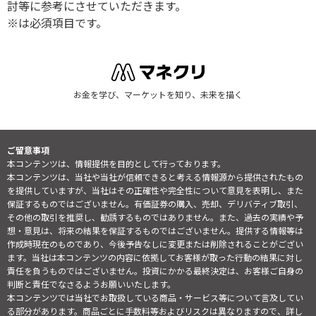
討等に参考にさせていただきます。
※は必須項目です。
お金を学び、マーケットを知り、未来を描く
ご留意事項
本コンテンツは、情報提供を目的として行っております。
本コンテンツは、当社や当社が信頼できると考える情報源から提供されたもの
を提供していますが、当社はその正確性や完全性について意見を表明し、また
保証するものではございません。有価証券の購入、売却、デリバティブ取引、
その他の取引を推奨し、勧誘するものではありません。また、過去の実績や予
想・意見は、将来の結果を保証するものではございません。提供する情報等は
作成時現在のものであり、今後予告なしに変更または削除されることがござい
ます。当社は本コンテンツの内容に依拠してお客様が取った行動の結果に対し
責任を負うものではございません。投資にかかる最終決定は、お客様ご自身の
判断と責任でなさるようお願いいたします。
本コンテンツでは当社でお取扱している商品・サービス等について言及してい
る部分があります。商品ごとに手数料等およびリスクは異なりますので、詳し