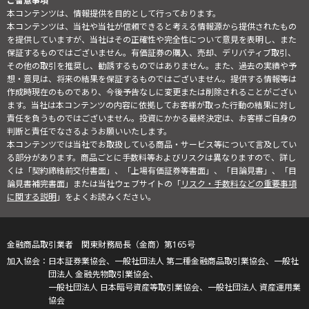
ご留意事項
本コンテンツは、情報提供を目的として行っております。
本コンテンツは、当社や当社が信頼できると考える情報源から提供されたもの
を提供していますが、当社はその正確性や完全性について意見を表明し、また
保証するものではございません。有価証券の購入、売却、デリバティブ取引、
その他の取引を推奨し、勧誘するものではありません。また、過去の実績や予
想・意見は、将来の結果を保証するものではございません。提供する情報等は
作成時現在のものであり、今後予告なしに変更または削除されることがござい
ます。当社は本コンテンツの内容に依拠してお客様が取った行動の結果に対し
責任を負うものではございません。投資にかかる最終決定は、お客様ご自身の
判断と責任でなさるようお願いいたします。
本コンテンツでは当社でお取扱している商品・サービス等について言及してい
る部分があります。商品ごとに手数料等およびリスクは異なりますので、詳し
くは「契約締結前交付書面」、「上場有価証券等書面」、「目論見書」、「目
論見書補完書面」または当社ウェブサイトの「
リスク・手数料などの重要事項
に関する説明
」をよくお読みください。
金融商品取引業者 関東財務局長（金商）第165号
日本証券業協会、一般社団法人 第二種金融商品取引業協会、一般社
団法人 金融先物取引業協会、
一般社団法人 日本暗号資産等取引業協会、一般社団法人 資産運用業
協会