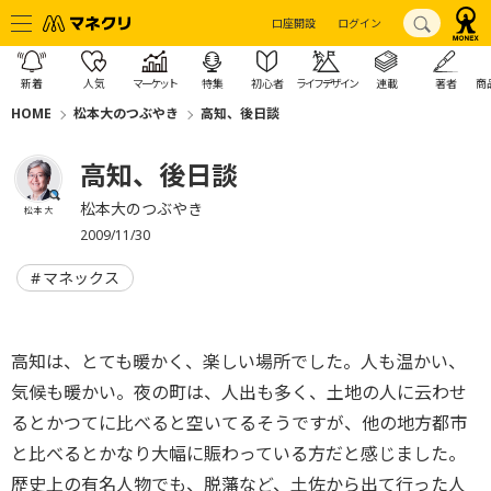
口座開設
ログイン
新着
人気
マーケット
特集
初心者
ライフデザイン
連載
著者
商
HOME
松本大のつぶやき
高知、後日談
高知、後日談
松本大のつぶやき
松本 大
2009/11/30
マネックス
高知は、とても暖かく、楽しい場所でした。人も温かい、
気候も暖かい。夜の町は、人出も多く、土地の人に云わせ
るとかつてに比べると空いてるそうですが、他の地方都市
と比べるとかなり大幅に賑わっている方だと感じました。
歴史上の有名人物でも、脱藩など、土佐から出て行った人