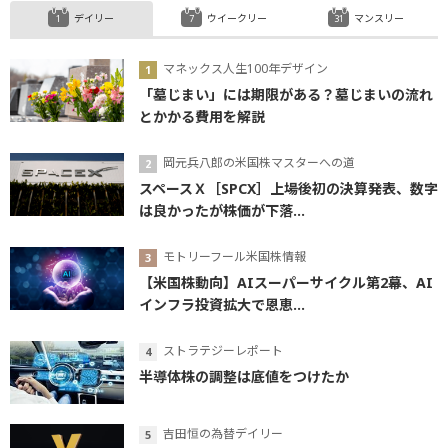
デイリー
ウイークリー
マンスリー
マネックス人生100年デザイン
「墓じまい」には期限がある？墓じまいの流れ
とかかる費用を解説
岡元兵八郎の米国株マスターへの道
スペースＸ［SPCX］上場後初の決算発表、数字
は良かったが株価が下落...
モトリーフール米国株情報
【米国株動向】AIスーパーサイクル第2幕、AI
インフラ投資拡大で恩恵...
ストラテジーレポート
半導体株の調整は底値をつけたか
吉田恒の為替デイリー