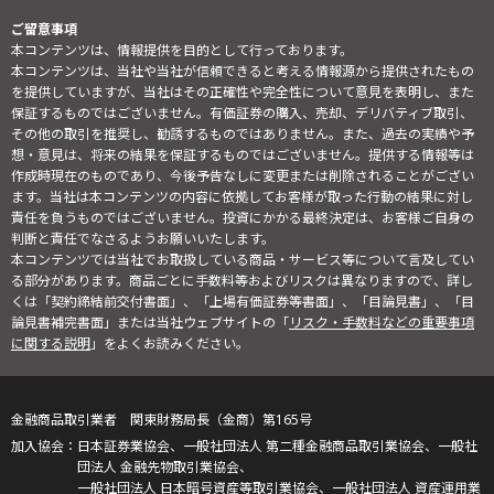
ご留意事項
本コンテンツは、情報提供を目的として行っております。
本コンテンツは、当社や当社が信頼できると考える情報源から提供されたもの
を提供していますが、当社はその正確性や完全性について意見を表明し、また
保証するものではございません。有価証券の購入、売却、デリバティブ取引、
その他の取引を推奨し、勧誘するものではありません。また、過去の実績や予
想・意見は、将来の結果を保証するものではございません。提供する情報等は
作成時現在のものであり、今後予告なしに変更または削除されることがござい
ます。当社は本コンテンツの内容に依拠してお客様が取った行動の結果に対し
責任を負うものではございません。投資にかかる最終決定は、お客様ご自身の
判断と責任でなさるようお願いいたします。
本コンテンツでは当社でお取扱している商品・サービス等について言及してい
る部分があります。商品ごとに手数料等およびリスクは異なりますので、詳し
くは「契約締結前交付書面」、「上場有価証券等書面」、「目論見書」、「目
論見書補完書面」または当社ウェブサイトの「
リスク・手数料などの重要事項
に関する説明
」をよくお読みください。
金融商品取引業者 関東財務局長（金商）第165号
日本証券業協会、一般社団法人 第二種金融商品取引業協会、一般社
団法人 金融先物取引業協会、
一般社団法人 日本暗号資産等取引業協会、一般社団法人 資産運用業