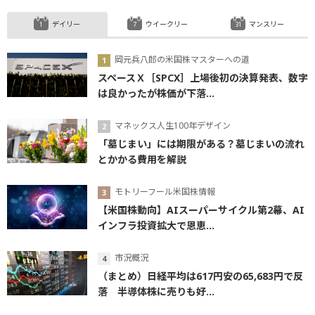
デイリー
ウイークリー
マンスリー
岡元兵八郎の米国株マスターへの道
スペースＸ［SPCX］上場後初の決算発表、数字
は良かったが株価が下落...
マネックス人生100年デザイン
「墓じまい」には期限がある？墓じまいの流れ
とかかる費用を解説
モトリーフール米国株情報
【米国株動向】AIスーパーサイクル第2幕、AI
インフラ投資拡大で恩恵...
市況概況
（まとめ）日経平均は617円安の65,683円で反
落 半導体株に売りも好...