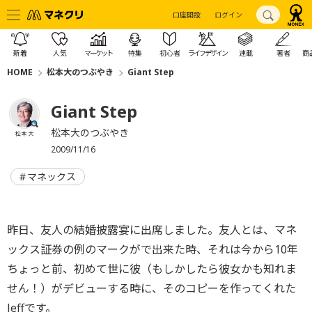
口座開設
ログイン
新着
人気
マーケット
特集
初心者
ライフデザイン
連載
著者
商
HOME
松本大のつぶやき
Giant Step
Giant Step
松本大のつぶやき
松本 大
2009/11/16
マネックス
昨日、友人の結婚披露宴に出席しました。友人とは、マネ
ックス証券の例のマークがで出来た時、それは今から10年
ちょっと前、初めて世に彼（もしかしたら彼女かも知れま
せん！）がデビューする時に、そのコピーを作ってくれた
Jeffです。