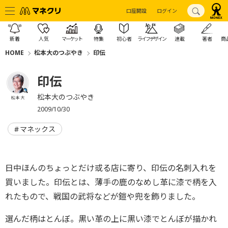
口座開設
ログイン
新着
人気
マーケット
特集
初心者
ライフデザイン
連載
著者
商
HOME
松本大のつぶやき
印伝
印伝
松本大のつぶやき
松本 大
2009/10/30
マネックス
日中ほんのちょっとだけ或る店に寄り、印伝の名刺入れを
買いました。印伝とは、薄手の鹿のなめし革に漆で柄を入
れたもので、戦国の武将などが鎧や兜を飾りました。
選んだ柄はとんぼ。黒い革の上に黒い漆でとんぼが描かれ