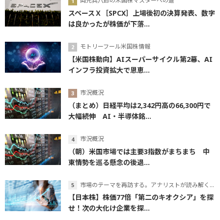
岡元兵八郎の米国株マスターへの道
スペースＸ［SPCX］上場後初の決算発表、数字
は良かったが株価が下落...
モトリーフール米国株情報
【米国株動向】AIスーパーサイクル第2幕、AI
インフラ投資拡大で恩恵...
市況概況
（まとめ）日経平均は2,342円高の66,300円で
大幅続伸 AI・半導体銘...
市況概況
（朝）米国市場では主要3指数がまちまち 中
東情勢を巡る懸念の後退...
市場のテーマを再訪する。アナリストが読み解くテーマの本質
【日本株】株価77倍「第二のキオクシア」を探
せ！次の大化け企業を探...