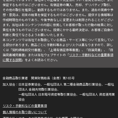
保証するものではございません。有価証券の購入、売却、デリバティブ取引、
その他の取引を推奨し、勧誘するものではありません。また、過去の実績や予
想・意見は、将来の結果を保証するものではございません。提供する情報等は
作成時現在のものであり、今後予告なしに変更または削除されることがござい
ます。当社は本コンテンツの内容に依拠してお客様が取った行動の結果に対し
責任を負うものではございません。投資にかかる最終決定は、お客様ご自身の
判断と責任でなさるようお願いいたします。
本コンテンツでは当社でお取扱している商品・サービス等について言及してい
る部分があります。商品ごとに手数料等およびリスクは異なりますので、詳し
くは「契約締結前交付書面」、「上場有価証券等書面」、「目論見書」、「目
論見書補完書面」または当社ウェブサイトの「
リスク・手数料などの重要事項
に関する説明
」をよくお読みください。
金融商品取引業者 関東財務局長（金商）第165号
日本証券業協会、一般社団法人 第二種金融商品取引業協会、一般社
団法人 金融先物取引業協会、
一般社団法人 日本暗号資産等取引業協会、一般社団法人 資産運用業
協会
リスク・手数料などの重要事項
個人情報のお取り扱いについて