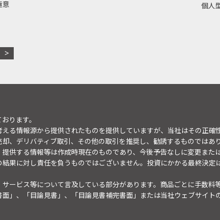
極意
個人型
ております。
考える情報源から提供されたものを提供していますが、当社はその正確
売却、デリバティブ取引、その他の取引を推奨し、勧誘するものではあ
。提供する情報等は作成時現在のものであり、今後予告なしに変更また
の結果に対し責任を負うものではございません。投資にかかる最終決定
・サービス等について言及している部分があります。商品ごとに手数料
書面」、「目論見書」、「目論見書補完書面」または当社ウェブサイト