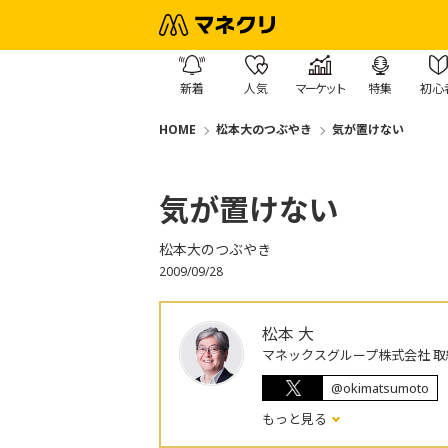
新着
人気
マーケット
特集
初心
HOME
松本大のつぶやき
気が置けない
気が置けない
松本大のつぶやき
2009/09/28
松本 大
マネックスグループ株式会社 取
@okimatsumoto
もっと見る