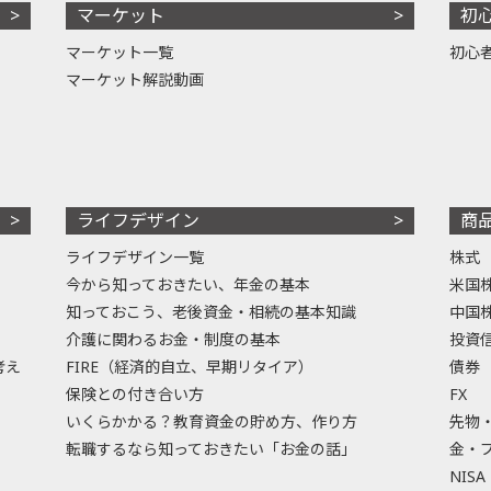
マーケット
初
マーケット一覧
初心
マーケット解説動画
ライフデザイン
商
ライフデザイン一覧
株式
今から知っておきたい、年金の基本
米国
知っておこう、老後資金・相続の基本知識
中国
介護に関わるお金・制度の基本
投資
考え
FIRE（経済的自立、早期リタイア）
債券
保険との付き合い方
FX
いくらかかる？教育資金の貯め方、作り方
先物
転職するなら知っておきたい「お金の話」
金・
NISA