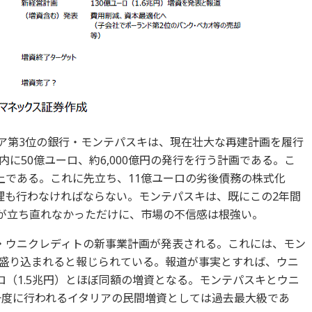
ア第3位の銀行・モンテパスキは、現在壮大な再建計画を履行
に50億ユーロ、約6,000億円の発行を行う計画である。こ
上である。これに先立ち、11億ユーロの劣後債務の株式化
処理も行わなければならない。モンテパスキは、既にこの2年間
たが立ち直れなかっただけに、市場の不信感は根強い。
行・ウニクレディトの新事業計画が発表される。これには、モン
画が盛り込まれると報じられている。報道が事実とすれば、ウニ
ロ（1.5兆円）とほぼ同額の増資となる。モンテパスキとウニ
、一度に行われるイタリアの民間増資としては過去最大級であ