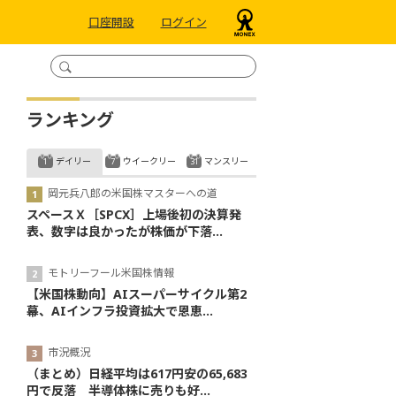
口座開設
ログイン
ランキング
デイリー
ウイークリー
マンスリー
岡元兵八郎の米国株マスターへの道
スペースＸ［SPCX］上場後初の決算発
表、数字は良かったが株価が下落...
モトリーフール米国株情報
【米国株動向】AIスーパーサイクル第2
幕、AIインフラ投資拡大で恩恵...
市況概況
（まとめ）日経平均は617円安の65,683
円で反落 半導体株に売りも好...