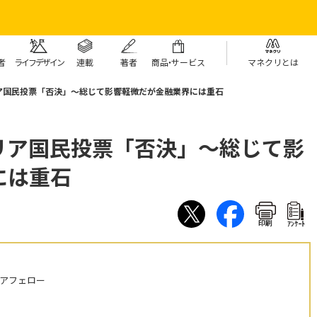
者
ライフデザイン
連載
著者
商
品・
サービス
マネクリとは
ア国民投票「否決」～総じて影響軽微だが金融業界には重石
リア国民投票「否決」～総じて影
には重石
印刷
ｱﾝｹｰﾄ
ニアフェロー