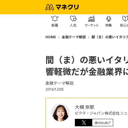
新着
人気
マーケット
特集
初心
HOME
金融テーマ解説
間（ま）の悪いイタリ
間（ま）の悪いイタ
響軽微だが金融業界
金融テーマ解説
2016/12/05
大槻 奈那
ピクテ・ジャパン株式会社 シ
@otsuki7