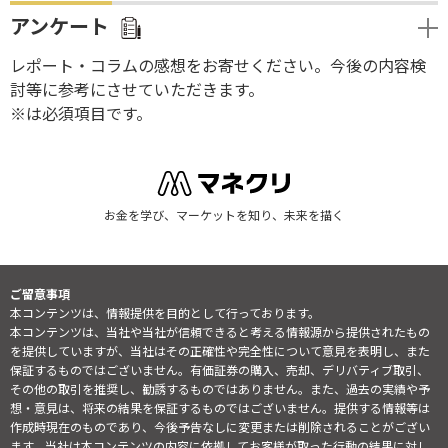
アンケート
レポート・コラムの感想をお寄せください。今後の内容検
討等に参考にさせていただきます。
※は必須項目です。
お金を学び、マーケットを知り、未来を描く
ご留意事項
本コンテンツは、情報提供を目的として行っております。
本コンテンツは、当社や当社が信頼できると考える情報源から提供されたもの
を提供していますが、当社はその正確性や完全性について意見を表明し、また
保証するものではございません。有価証券の購入、売却、デリバティブ取引、
その他の取引を推奨し、勧誘するものではありません。また、過去の実績や予
想・意見は、将来の結果を保証するものではございません。提供する情報等は
作成時現在のものであり、今後予告なしに変更または削除されることがござい
ます。当社は本コンテンツの内容に依拠してお客様が取った行動の結果に対し