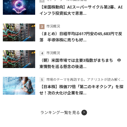
【米国株動向】AIスーパーサイクル第2幕、AI
インフラ投資拡大で恩恵...
市況概況
（まとめ）日経平均は617円安の65,683円で反
落 半導体株に売りも好...
市況概況
（朝）米国市場では主要3指数がまちまち 中
東情勢を巡る懸念の後退...
市場のテーマを再訪する。アナリストが読み解くテーマの本質
【日本株】株価77倍「第二のキオクシア」を探
せ！次の大化け企業を探...
ランキング一覧を見る