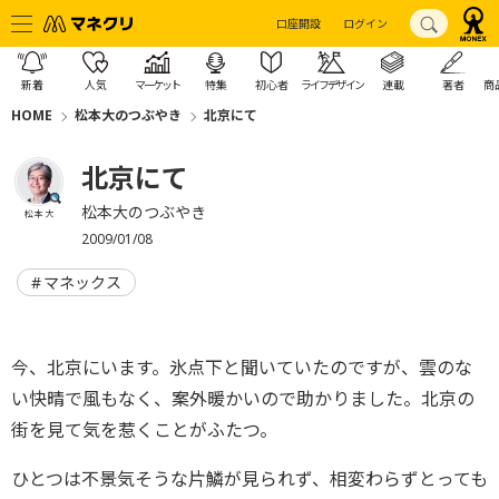
口座開設
ログイン
新着
人気
マーケット
特集
初心者
ライフデザイン
連載
著者
商
HOME
松本大のつぶやき
北京にて
北京にて
松本大のつぶやき
松本 大
2009/01/08
マネックス
今、北京にいます。氷点下と聞いていたのですが、雲のな
い快晴で風もなく、案外暖かいので助かりました。北京の
街を見て気を惹くことがふたつ。
ひとつは不景気そうな片鱗が見られず、相変わらずとっても