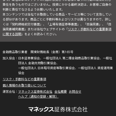
責任を負うものではございません。投資にかかる最終決定は、お客様ご自身の
判断と責任でなさるようお願いいたします。
本コンテンツでは当社でお取扱している商品・サービス等について言及してい
る部分があります。商品ごとに手数料等およびリスクは異なりますので、詳し
くは「契約締結前交付書面」、「上場有価証券等書面」、「目論見書」、「目
論見書補完書面」または当社ウェブサイトの「
リスク・手数料などの重要事項
に関する説明
」をよくお読みください。
金融商品取引業者 関東財務局長（金商）第165号
日本証券業協会、一般社団法人 第二種金融商品取引業協会、一般社
団法人 金融先物取引業協会、
一般社団法人 日本暗号資産等取引業協会、一般社団法人 資産運用業
協会
リスク・手数料などの重要事項
個人情報のお取り扱いについて
マネックス証券株式会社
会社概要
お問合せ
ヘルプ（通知の登録・解除）