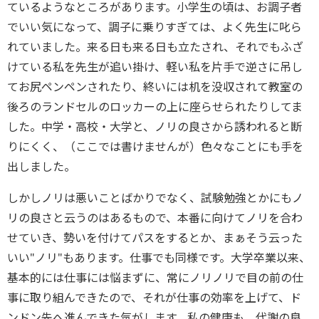
ているようなところがあります。小学生の頃は、お調子者
でいい気になって、調子に乗りすぎては、よく先生に叱ら
れていました。来る日も来る日も立たされ、それでもふざ
けている私を先生が追い掛け、軽い私を片手で逆さに吊し
てお尻ペンペンされたり、終いには机を没収されて教室の
後ろのランドセルのロッカーの上に座らせられたりしてま
した。中学・高校・大学と、ノリの良さから誘われると断
りにくく、（ここでは書けませんが）色々なことにも手を
出しました。
しかしノリは悪いことばかりでなく、試験勉強とかにもノ
リの良さと云うのはあるもので、本番に向けてノリを合わ
せていき、勢いを付けてパスをするとか、まぁそう云った
いい"ノリ"もあります。仕事でも同様です。大学卒業以来、
基本的には仕事には悩まずに、常にノリノリで目の前の仕
事に取り組んできたので、それが仕事の効率を上げて、ド
ンドン先へ進んできた気がします。私の健康も、代謝の良