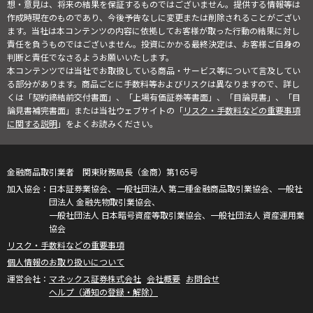
想・意見は、将来の結果を保証するものではございません。提供する情報等は
作成時現在のものであり、今後予告なしに変更または削除されることがござい
ます。当社は本コンテンツの内容に依拠してお客様が取った行動の結果に対し
責任を負うものではございません。投資にかかる最終決定は、お客様ご自身の
判断と責任でなさるようお願いいたします。
本コンテンツでは当社でお取扱している商品・サービス等について言及してい
る部分があります。商品ごとに手数料等およびリスクは異なりますので、詳し
くは「契約締結前交付書面」、「上場有価証券等書面」、「目論見書」、「目
論見書補完書面」または当社ウェブサイトの「
リスク・手数料などの重要事項
に関する説明
」をよくお読みください。
金融商品取引業者 関東財務局長（金商）第165号
日本証券業協会、一般社団法人 第二種金融商品取引業協会、一般社
団法人 金融先物取引業協会、
一般社団法人 日本暗号資産等取引業協会、一般社団法人 資産運用業
協会
リスク・手数料などの重要事項
個人情報のお取り扱いについて
マネックス証券株式会社
会社概要
お問合せ
ヘルプ（通知の登録・解除）