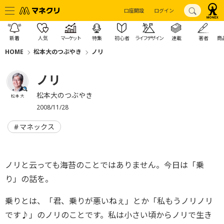
口座開設
ログイン
新着
人気
マーケット
特集
初心者
ライフデザイン
連載
著者
商
HOME
松本大のつぶやき
ノリ
ノリ
松本大のつぶやき
松本 大
2008/11/28
マネックス
ノリと云っても海苔のことではありません。今日は「乗
り」の話を。
乗りとは、「君、乗りが悪いねぇ」とか「私もうノリノリ
です♪」のノリのことです。私は小さい頃からノリで生き