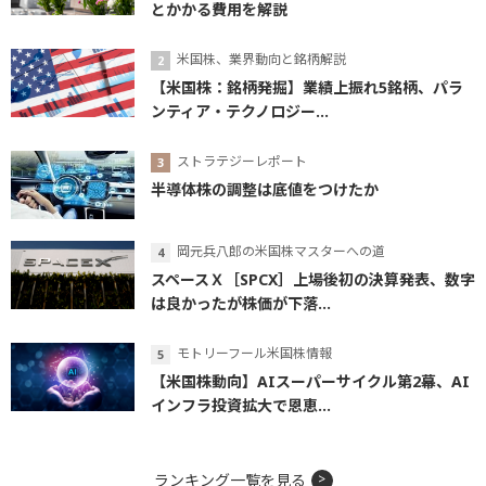
とかかる費用を解説
米国株、業界動向と銘柄解説
【米国株：銘柄発掘】業績上振れ5銘柄、パラ
ンティア・テクノロジー...
ストラテジーレポート
半導体株の調整は底値をつけたか
岡元兵八郎の米国株マスターへの道
スペースＸ［SPCX］上場後初の決算発表、数字
は良かったが株価が下落...
モトリーフール米国株情報
【米国株動向】AIスーパーサイクル第2幕、AI
インフラ投資拡大で恩恵...
ランキング一覧を見る