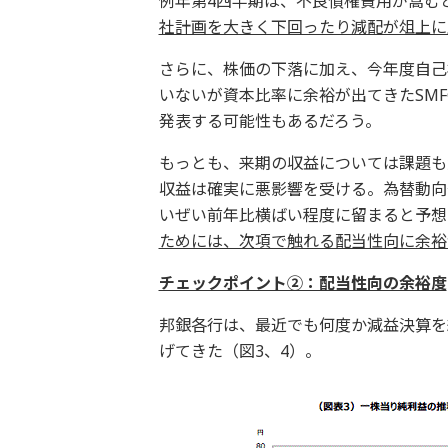
例年第4四半期は、不良債権費用が嵩む
社計画を大きく下回ったり減配が俎上に
さらに、株価の下落に加え、今年度自己
いないが資本比率に余裕が出てきたSMF
発表する可能性もあるだろう。
もっとも、来期の収益については課題も
収益は確実に悪影響を受ける。為替動向
いぜい前年比横ばい程度に留まると予想
ためには、次項で触れる配当性向に余裕
チェックポイント②：配当性向の余裕度
邦銀各行は、最近でも何度か減益決算を
げてきた（図3、4）。