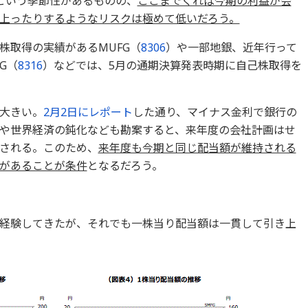
という季節性があるものの、
ここまでくれば今期の利益が会
上ったりするようなリスクは極めて低いだろう。
株取得の実績があるMUFG（
8306
）や一部地銀、近年行って
G（
8316
）などでは、5月の通期決算発表時期に自己株取得を
大きい。
2月2日にレポート
した通り、マイナス金利で銀行の
や世界経済の鈍化なども勘案すると、来年度の会社計画はせ
される。このため、
来年度も今期と同じ配当額が維持される
があることが条件
となるだろう。
経験してきたが、それでも一株当り配当額は一貫して引き上