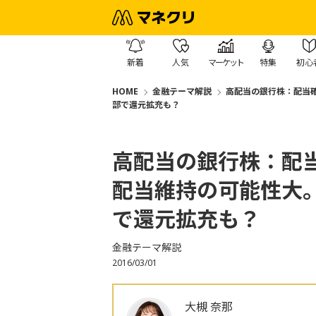
新着
人気
マーケット
特集
初心
HOME
金融テーマ解説
高配当の銀行株：配当
部で還元拡充も？
高配当の銀行株：配
配当維持の可能性大
で還元拡充も？
金融テーマ解説
2016/03/01
大槻 奈那