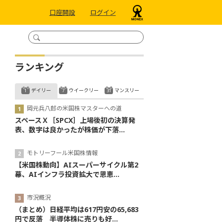
口座開設
ログイン
ランキング
デイリー
ウイークリー
マンスリー
岡元兵八郎の米国株マスターへの道
スペースＸ［SPCX］上場後初の決算発
表、数字は良かったが株価が下落...
モトリーフール米国株情報
【米国株動向】AIスーパーサイクル第2
幕、AIインフラ投資拡大で恩恵...
市況概況
（まとめ）日経平均は617円安の65,683
円で反落 半導体株に売りも好...