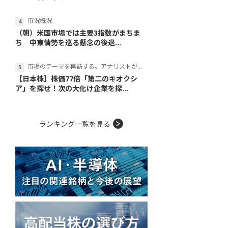
市況概況
（朝）米国市場では主要3指数がまちま
ち 中東情勢を巡る懸念の後退...
市場のテーマを再訪する。アナリストが読み解くテーマの本質
【日本株】株価77倍「第二のキオクシ
ア」を探せ！次の大化け企業を探...
ランキング一覧を見る