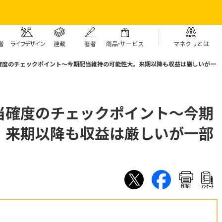
者
ライフデザイン
連載
著者
商
品・
サービス
マネクリとは
確度のチェックポイント～今期配当維持の可能性大。来期以降も収益は厳しいが一
当確度のチェックポイント～今期
。来期以降も収益は厳しいが一部
印刷
ｱﾝｹｰﾄ