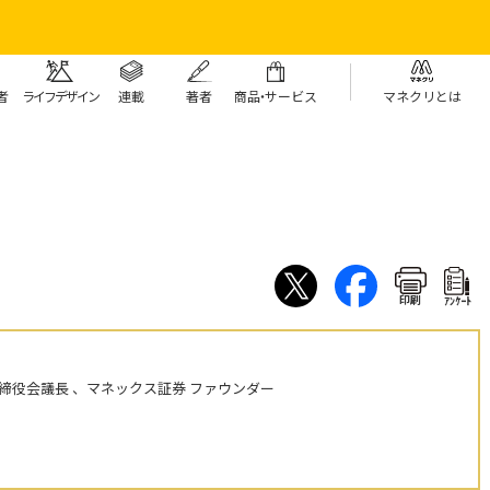
者
ライフデザイン
連載
著者
商
品・
サービス
マネクリとは
印刷
ｱﾝｹｰﾄ
締役会議長 、マネックス証券 ファウンダー