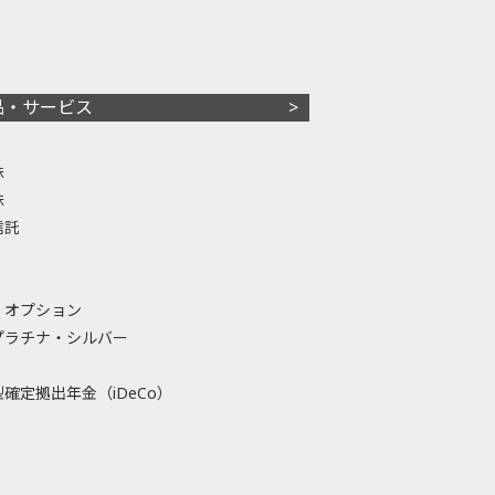
品・サービス
株
株
信託
・オプション
プラチナ・シルバー
確定拠出年金（iDeCo）