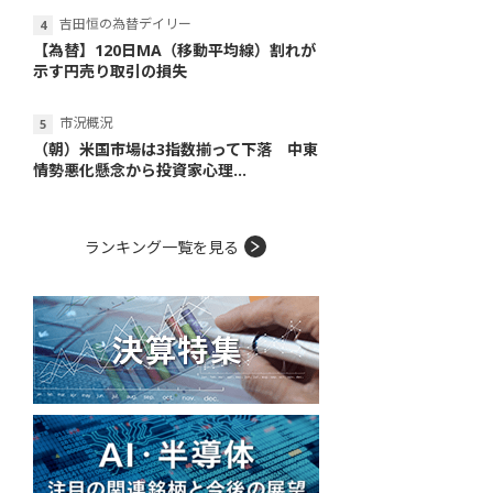
吉田恒の為替デイリー
【為替】120日MA（移動平均線）割れが
示す円売り取引の損失
市況概況
（朝）米国市場は3指数揃って下落 中東
情勢悪化懸念から投資家心理...
ランキング一覧を見る