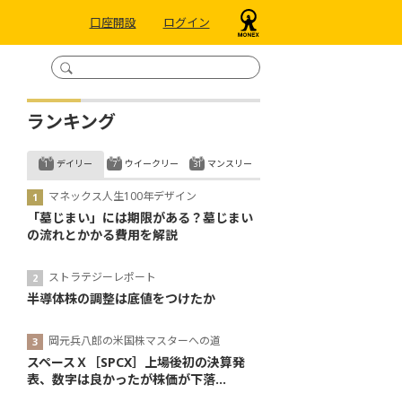
口座開設
ログイン
ランキング
デイリー
ウイークリー
マンスリー
マネックス人生100年デザイン
「墓じまい」には期限がある？墓じまい
の流れとかかる費用を解説
ストラテジーレポート
半導体株の調整は底値をつけたか
岡元兵八郎の米国株マスターへの道
スペースＸ［SPCX］上場後初の決算発
表、数字は良かったが株価が下落...