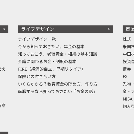
ライフデザイン
商
ライフデザイン一覧
株式
今から知っておきたい、年金の基本
米国
知っておこう、老後資金・相続の基本知識
中国
介護に関わるお金・制度の基本
投資
考え
FIRE（経済的自立、早期リタイア）
債券
保険との付き合い方
FX
いくらかかる？教育資金の貯め方、作り方
先物
転職するなら知っておきたい「お金の話」
金・
NISA
極意
個人型