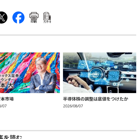
印刷
ｱﾝｹｰﾄ
資本市場
半導体株の調整は底値をつけたか
8/07
2026/08/07
事を読む