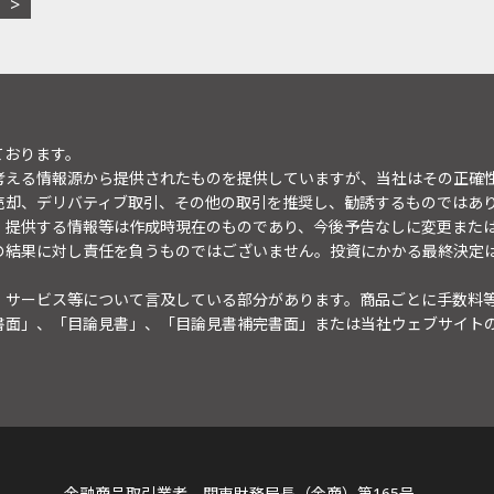
ております。
考える情報源から提供されたものを提供していますが、当社はその正確
売却、デリバティブ取引、その他の取引を推奨し、勧誘するものではあ
。提供する情報等は作成時現在のものであり、今後予告なしに変更また
の結果に対し責任を負うものではございません。投資にかかる最終決定
・サービス等について言及している部分があります。商品ごとに手数料
書面」、「目論見書」、「目論見書補完書面」または当社ウェブサイト
金融商品取引業者 関東財務局長（金商）第165号