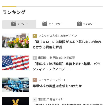
ランキング
デイリー
ウイークリー
マンスリー
マネックス人生100年デザイン
「墓じまい」には期限がある？墓じまいの流れ
とかかる費用を解説
米国株、業界動向と銘柄解説
【米国株：銘柄発掘】業績上振れ5銘柄、パラ
ンティア・テクノロジー...
ストラテジーレポート
半導体株の調整は底値をつけたか
吉田恒の為替デイリー