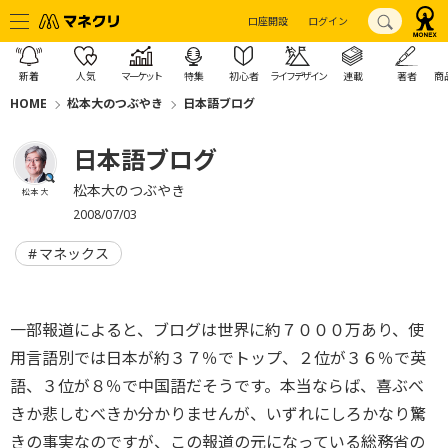
口座開設
ログイン
新着
人気
マーケット
特集
初心者
ライフデザイン
連載
著者
商
HOME
松本大のつぶやき
日本語ブログ
日本語ブログ
松本大のつぶやき
松本 大
2008/07/03
マネックス
一部報道によると、ブログは世界に約７０００万あり、使
用言語別では日本が約３７％でトップ、２位が３６％で英
語、３位が８％で中国語だそうです。本当ならば、喜ぶべ
きか悲しむべきか分かりませんが、いずれにしろかなり驚
きの事実なのですが、この報道の元になっている総務省の