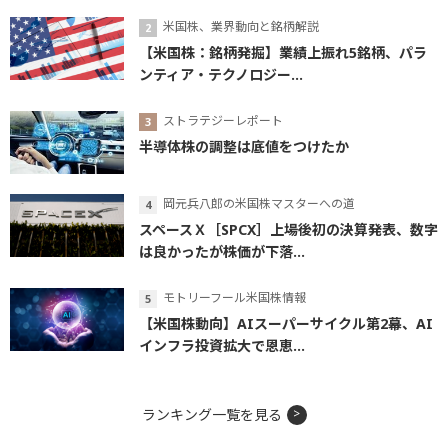
米国株、業界動向と銘柄解説
【米国株：銘柄発掘】業績上振れ5銘柄、パラ
ンティア・テクノロジー...
ストラテジーレポート
半導体株の調整は底値をつけたか
岡元兵八郎の米国株マスターへの道
スペースＸ［SPCX］上場後初の決算発表、数字
は良かったが株価が下落...
モトリーフール米国株情報
【米国株動向】AIスーパーサイクル第2幕、AI
インフラ投資拡大で恩恵...
ランキング一覧を見る