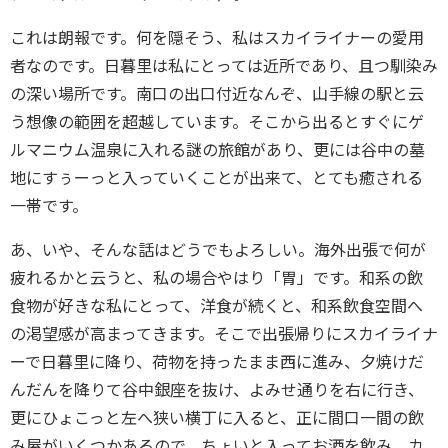
これは朗報です。何を隠そう、私はスカイライナーの愛用
者なのです。日暮里は私にとっては近所であり、且つ馴染み
の深い場所です。南口の出口付近なんぞ、山手線の駅と云
う想像の範囲を超越しています。そこから出るとすぐにゲ
ルマニウム温泉に入れる謎の旅館があり、更には谷中の墓
地にすぅーっと入っていくことが出来て、とても癒される
一帯です。
あ、いや、そんな話はどうでもよろしい。海外出張で何が
疲れるかと云うと、私の場合やはり「胃」です。和系の飲
食物が好きな私にとって、洋食が続くと、和系飲食空間へ
の渇望感が高まってきます。そこで出張帰りにスカイライナ
ーで日暮里に降り、荷物を持ったまま西に進み、夕焼けだ
んだんを降りて谷中銀座を抜け、よみせ通りを右に行き、
更にひょこっと左へ狭い横丁に入ると、正に間口一間の飲
み屋がいくつかあるので、ちょいと入ってお酒を飲み、カ