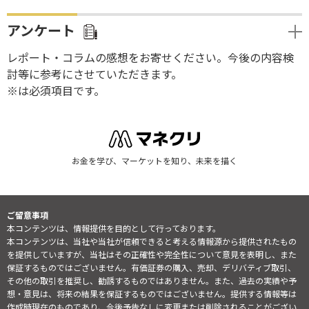
アンケート
レポート・コラムの感想をお寄せください。今後の内容検
討等に参考にさせていただきます。
※は必須項目です。
お金を学び、マーケットを知り、未来を描く
ご留意事項
本コンテンツは、情報提供を目的として行っております。
本コンテンツは、当社や当社が信頼できると考える情報源から提供されたもの
を提供していますが、当社はその正確性や完全性について意見を表明し、また
保証するものではございません。有価証券の購入、売却、デリバティブ取引、
その他の取引を推奨し、勧誘するものではありません。また、過去の実績や予
想・意見は、将来の結果を保証するものではございません。提供する情報等は
作成時現在のものであり、今後予告なしに変更または削除されることがござい