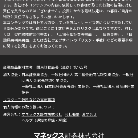
ます。当社は本コンテンツの内容に依拠してお客様が取った行動の結果に対し
責任を負うものではございません。投資にかかる最終決定は、お客様ご自身の
判断と責任でなさるようお願いいたします。
本コンテンツでは当社でお取扱している商品・サービス等について言及してい
る部分があります。商品ごとに手数料等およびリスクは異なりますので、詳し
くは「契約締結前交付書面」、「上場有価証券等書面」、「目論見書」、「目
論見書補完書面」または当社ウェブサイトの「
リスク・手数料などの重要事項
に関する説明
」をよくお読みください。
金融商品取引業者 関東財務局長（金商）第165号
日本証券業協会、一般社団法人 第二種金融商品取引業協会、一般社
団法人 金融先物取引業協会、
一般社団法人 日本暗号資産等取引業協会、一般社団法人 資産運用業
協会
リスク・手数料などの重要事項
個人情報のお取り扱いについて
マネックス証券株式会社
会社概要
お問合せ
ヘルプ（通知の登録・解除）