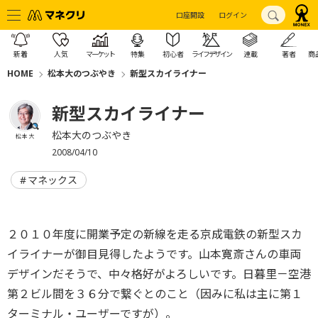
口座開設
ログイン
新着
人気
マーケット
特集
初心者
ライフデザイン
連載
著者
商
HOME
松本大のつぶやき
新型スカイライナー
新型スカイライナー
松本大のつぶやき
松本 大
2008/04/10
マネックス
２０１０年度に開業予定の新線を走る京成電鉄の新型スカ
イライナーが御目見得したようです。山本寛斎さんの車両
デザインだそうで、中々格好がよろしいです。日暮里－空港
第２ビル間を３６分で繋ぐとのこと（因みに私は主に第１
ターミナル・ユーザーですが）。