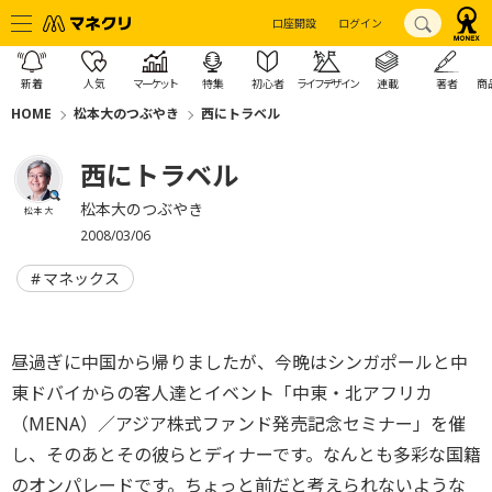
口座開設
ログイン
新着
人気
マーケット
特集
初心者
ライフデザイン
連載
著者
商
HOME
松本大のつぶやき
西にトラベル
西にトラベル
松本大のつぶやき
松本 大
2008/03/06
マネックス
昼過ぎに中国から帰りましたが、今晩はシンガポールと中
東ドバイからの客人達とイベント「中東・北アフリカ
（MENA）／アジア株式ファンド発売記念セミナー」を催
し、そのあとその彼らとディナーです。なんとも多彩な国籍
のオンパレードです。ちょっと前だと考えられないような