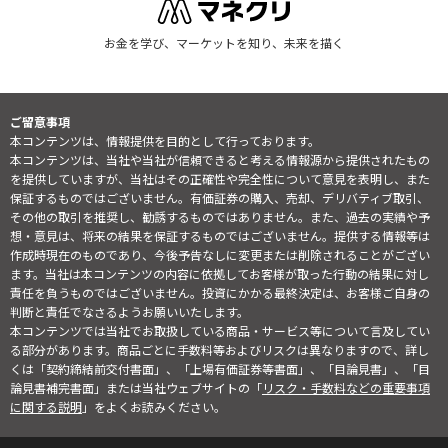
お金を学び、マーケットを知り、未来を描く
ご留意事項
本コンテンツは、情報提供を目的として行っております。
本コンテンツは、当社や当社が信頼できると考える情報源から提供されたもの
を提供していますが、当社はその正確性や完全性について意見を表明し、また
保証するものではございません。有価証券の購入、売却、デリバティブ取引、
その他の取引を推奨し、勧誘するものではありません。また、過去の実績や予
想・意見は、将来の結果を保証するものではございません。提供する情報等は
作成時現在のものであり、今後予告なしに変更または削除されることがござい
ます。当社は本コンテンツの内容に依拠してお客様が取った行動の結果に対し
責任を負うものではございません。投資にかかる最終決定は、お客様ご自身の
判断と責任でなさるようお願いいたします。
本コンテンツでは当社でお取扱している商品・サービス等について言及してい
る部分があります。商品ごとに手数料等およびリスクは異なりますので、詳し
くは「契約締結前交付書面」、「上場有価証券等書面」、「目論見書」、「目
論見書補完書面」または当社ウェブサイトの「
リスク・手数料などの重要事項
に関する説明
」をよくお読みください。