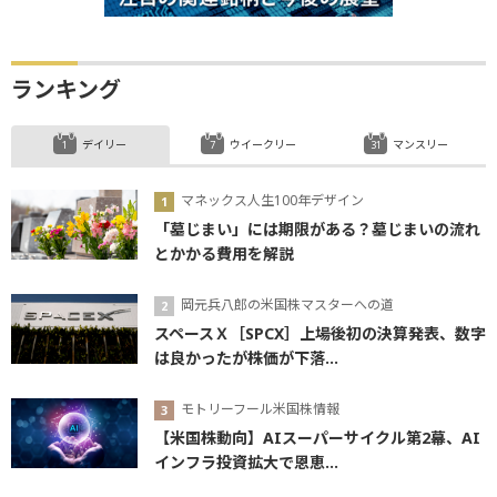
ランキング
デイリー
ウイークリー
マンスリー
マネックス人生100年デザイン
「墓じまい」には期限がある？墓じまいの流れ
とかかる費用を解説
岡元兵八郎の米国株マスターへの道
スペースＸ［SPCX］上場後初の決算発表、数字
は良かったが株価が下落...
モトリーフール米国株情報
【米国株動向】AIスーパーサイクル第2幕、AI
インフラ投資拡大で恩恵...