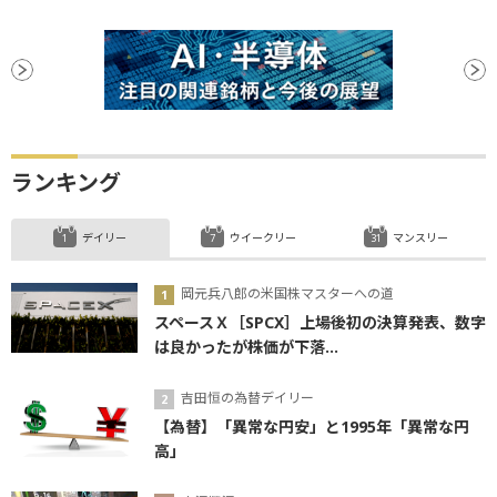
ランキング
デイリー
ウイークリー
マンスリー
岡元兵八郎の米国株マスターへの道
スペースＸ［SPCX］上場後初の決算発表、数字
は良かったが株価が下落...
吉田恒の為替デイリー
【為替】「異常な円安」と1995年「異常な円
高」