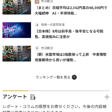
市況概況
（まとめ）日経平均は2,342円高の66,300円で
大幅続伸 AI・半導体銘...
相場一点喜怒哀楽
【日本株】8月は前半高・後半安となる可能
性、高値掴みに注意か
市況概況
（朝）米国市場は3指数揃って上昇 中東情勢
改善期待から買いが優勢...
ランキング一覧を見る
アンケート
レポート・コラムの感想をお寄せください。今後の内容検