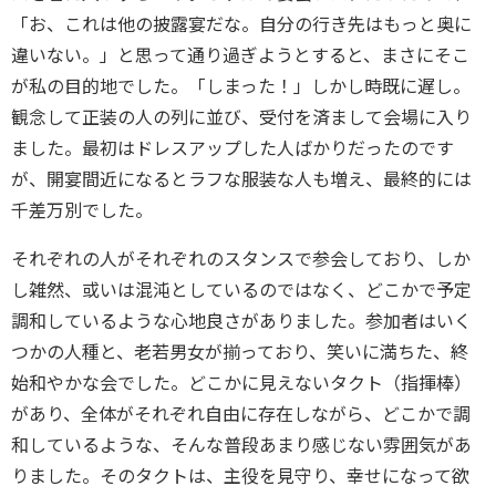
「お、これは他の披露宴だな。自分の行き先はもっと奥に
違いない。」と思って通り過ぎようとすると、まさにそこ
が私の目的地でした。「しまった！」しかし時既に遅し。
観念して正装の人の列に並び、受付を済まして会場に入り
ました。最初はドレスアップした人ばかりだったのです
が、開宴間近になるとラフな服装な人も増え、最終的には
千差万別でした。
それぞれの人がそれぞれのスタンスで参会しており、しか
し雑然、或いは混沌としているのではなく、どこかで予定
調和しているような心地良さがありました。参加者はいく
つかの人種と、老若男女が揃っており、笑いに満ちた、終
始和やかな会でした。どこかに見えないタクト（指揮棒）
があり、全体がそれぞれ自由に存在しながら、どこかで調
和しているような、そんな普段あまり感じない雰囲気があ
りました。そのタクトは、主役を見守り、幸せになって欲