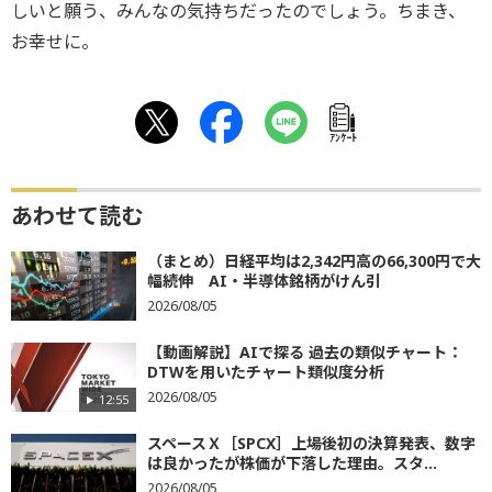
しいと願う、みんなの気持ちだったのでしょう。ちまき、
お幸せに。
ｱﾝｹｰﾄ
あわせて読む
（まとめ）日経平均は2,342円高の66,300円で大
幅続伸 AI・半導体銘柄がけん引
2026/08/05
【動画解説】AIで探る 過去の類似チャート：
DTWを用いたチャート類似度分析
2026/08/05
12:55
スペースＸ［SPCX］上場後初の決算発表、数字
は良かったが株価が下落した理由。スタ...
2026/08/05