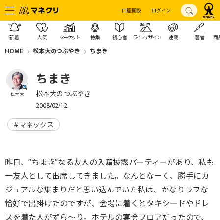
口座開設
ログイン
新着
人気
マーケット
特集
初心者
ライフデザイン
連載
著者
商
HOME
松本大のつぶやき
ちまき
ちまき
松本大のつぶやき
松本 大
2008/02/12
マネックス
昨日、”ちまき”なる友人の入籍披露パーティーがあり、私も
一友人として出席してきました。なんとなーく、勝手にカ
ジュアルな集まりだと思い込んでいた私は、かなりラフな
恰好で出掛けたのですが、会場に着くとタキシードやドレ
スを着た人がずら〜り。ホテルの宴会フロアだったので、