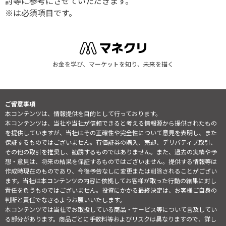
討等に参考にさせていただきます。
※は必須項目です。
お金を学び、マーケットを知り、未来を描く
ご留意事項
本コンテンツは、情報提供を目的として行っております。
本コンテンツは、当社や当社が信頼できると考える情報源から提供されたもの
を提供していますが、当社はその正確性や完全性について意見を表明し、また
保証するものではございません。有価証券の購入、売却、デリバティブ取引、
その他の取引を推奨し、勧誘するものではありません。また、過去の実績や予
想・意見は、将来の結果を保証するものではございません。提供する情報等は
作成時現在のものであり、今後予告なしに変更または削除されることがござい
ます。当社は本コンテンツの内容に依拠してお客様が取った行動の結果に対し
責任を負うものではございません。投資にかかる最終決定は、お客様ご自身の
判断と責任でなさるようお願いいたします。
本コンテンツでは当社でお取扱している商品・サービス等について言及してい
る部分があります。商品ごとに手数料等およびリスクは異なりますので、詳し