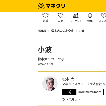
新着
人気
マーケット
特集
初心
HOME
松本大のつぶやき
小波
小波
松本大のつぶやき
2007/11/19
松本 大
マネックスグループ株式会社 取
@okimatsumoto
もっと見る