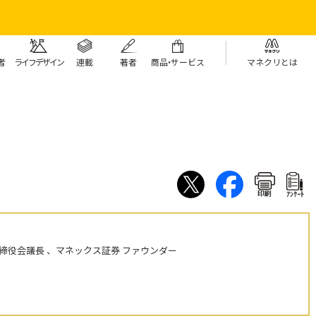
者
ライフデザイン
連載
著者
商
品・
サービス
マネクリとは
印刷
ｱﾝｹｰﾄ
締役会議長 、マネックス証券 ファウンダー