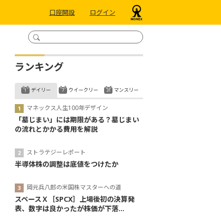
口座開設
ログイン
ランキング
デイリー
ウイークリー
マンスリー
マネックス人生100年デザイン
「墓じまい」には期限がある？墓じまい
の流れとかかる費用を解説
ストラテジーレポート
半導体株の調整は底値をつけたか
岡元兵八郎の米国株マスターへの道
スペースＸ［SPCX］上場後初の決算発
表、数字は良かったが株価が下落...