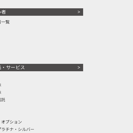
心者
者一覧
品・サービス
株
株
信託
・オプション
プラチナ・シルバー