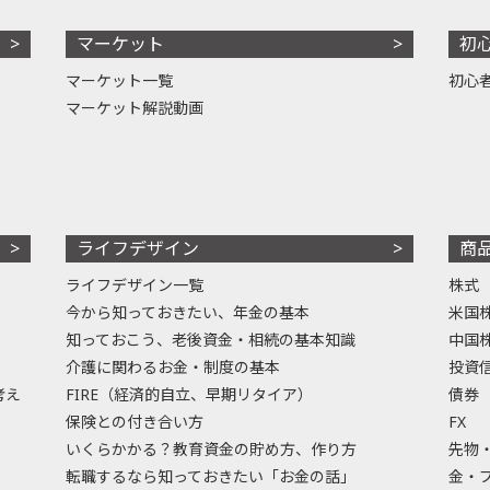
マーケット
初
マーケット一覧
初心
マーケット解説動画
ライフデザイン
商
ライフデザイン一覧
株式
今から知っておきたい、年金の基本
米国
知っておこう、老後資金・相続の基本知識
中国
介護に関わるお金・制度の基本
投資
考え
FIRE（経済的自立、早期リタイア）
債券
保険との付き合い方
FX
いくらかかる？教育資金の貯め方、作り方
先物
転職するなら知っておきたい「お金の話」
金・