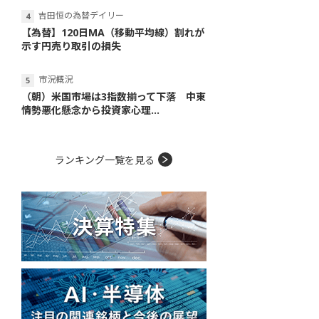
吉田恒の為替デイリー
【為替】120日MA（移動平均線）割れが
示す円売り取引の損失
市況概況
（朝）米国市場は3指数揃って下落 中東
情勢悪化懸念から投資家心理...
ランキング一覧を見る