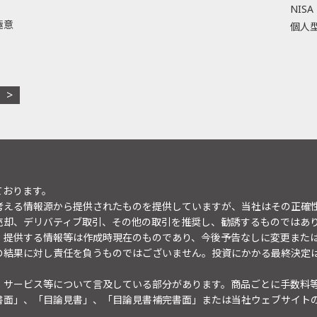
NISA
極意
個人型
ております。
考える情報源から提供されたものを提供していますが、当社はその正確
売却、デリバティブ取引、その他の取引を推奨し、勧誘するものではあ
。提供する情報等は作成時現在のものであり、今後予告なしに変更また
の結果に対し責任を負うものではございません。投資にかかる最終決定
・サービス等について言及している部分があります。商品ごとに手数料
書面」、「目論見書」、「目論見書補完書面」または当社ウェブサイト