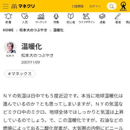
口座開設
ログイン
新着
人気
マーケット
特集
初心者
ライフデザイン
連載
著者
商
HOME
松本大のつぶやき
温暖化
温暖化
松本大のつぶやき
松本 大
2007/11/09
マネックス
ＮＹの気温は日中でも５度近辺です。本当に地球温暖化は
進んでいるのか？とも思ってしまいますが、ＮＹの気温な
どミクロ中のミクロ、地球全体ではしっかりと気温は上昇
しているのでしょう。で、この温暖化ですが、石油などの
燃焼によって出る二酸化炭素が、大気圏の内側にビニール