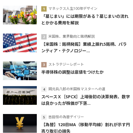
マネックス人生100年デザイン
「墓じまい」には期限がある？墓じまいの流れ
とかかる費用を解説
米国株、業界動向と銘柄解説
【米国株：銘柄発掘】業績上振れ5銘柄、パラ
ンティア・テクノロジー...
ストラテジーレポート
半導体株の調整は底値をつけたか
岡元兵八郎の米国株マスターへの道
スペースＸ［SPCX］上場後初の決算発表、数字
は良かったが株価が下落...
吉田恒の為替デイリー
【為替】120日MA（移動平均線）割れが示す円
売り取引の損失