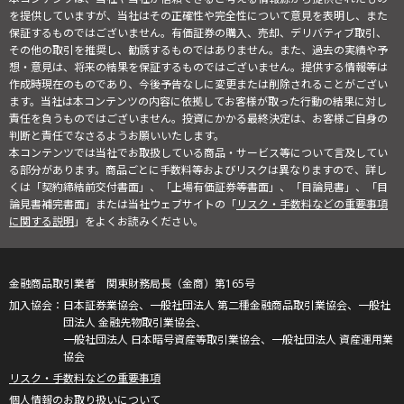
を提供していますが、当社はその正確性や完全性について意見を表明し、また
保証するものではございません。有価証券の購入、売却、デリバティブ取引、
その他の取引を推奨し、勧誘するものではありません。また、過去の実績や予
想・意見は、将来の結果を保証するものではございません。提供する情報等は
作成時現在のものであり、今後予告なしに変更または削除されることがござい
ます。当社は本コンテンツの内容に依拠してお客様が取った行動の結果に対し
責任を負うものではございません。投資にかかる最終決定は、お客様ご自身の
判断と責任でなさるようお願いいたします。
本コンテンツでは当社でお取扱している商品・サービス等について言及してい
る部分があります。商品ごとに手数料等およびリスクは異なりますので、詳し
くは「契約締結前交付書面」、「上場有価証券等書面」、「目論見書」、「目
論見書補完書面」または当社ウェブサイトの「
リスク・手数料などの重要事項
に関する説明
」をよくお読みください。
金融商品取引業者 関東財務局長（金商）第165号
日本証券業協会、一般社団法人 第二種金融商品取引業協会、一般社
団法人 金融先物取引業協会、
一般社団法人 日本暗号資産等取引業協会、一般社団法人 資産運用業
協会
リスク・手数料などの重要事項
個人情報のお取り扱いについて