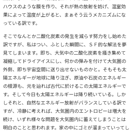
ハウスのような膜を作り、それが熱の放射を妨げ、温室効
果によって温度が上がると、まぁそう云うメカニズムにな
っている訳です。
そこでなんとか二酸化炭素の発生を減らす努力をし始めた
訳ですが、私はつい、ふとした瞬間に、ＳＦ的な解法を夢
見てしまいます。即ち、大気中の二酸化炭素を掻き集めて
凝縮してドライアイスにし、何かの弾みを付けて大気圏の
外側、即ち宇宙空間に送り出せないものかと。そもそも太
陽エネルギーが地球に降り注ぎ、原油や石炭のエネルギー
の根源も、元を辿れば古代に於けるこの太陽エネルギーで
す。そして今日も太陽エネルギーは降り続いている。しか
しそれと、自然なエネルギー放射がバランスしている訳で
すが、冷静に考えれば、大気圏内のエントロピーは増大を
続け、いずれ様々な問題を大気圏内に蓄えてしまうことは
明白のことと思われます。家の中にゴミが溜まっていってし