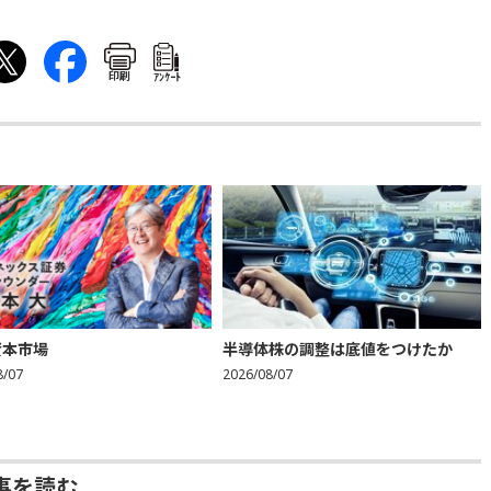
印刷
ｱﾝｹｰﾄ
資本市場
半導体株の調整は底値をつけたか
8/07
2026/08/07
事を読む