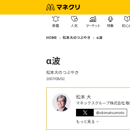
新着
人気
マーケット
特集
初心
HOME
松本大のつぶやき
α波
α波
松本大のつぶやき
2007/08/02
松本 大
マネックスグループ株式会社 取
@okimatsumoto
もっと見る