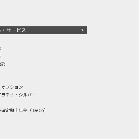
品・サービス
株
株
信託
・オプション
プラチナ・シルバー
確定拠出年金（iDeCo）