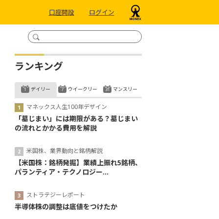
口座開設
ログイン
ランキング
デイリー
ウイークリー
マンスリー
マネックス人生100年デザイン
「墓じまい」には期限がある？墓じまい
の流れとかかる費用を解説
米国株、業界動向と銘柄解説
【米国株：銘柄発掘】業績上振れ5銘柄、
パランティア・テクノロジー...
ストラテジーレポート
半導体株の調整は底値をつけたか