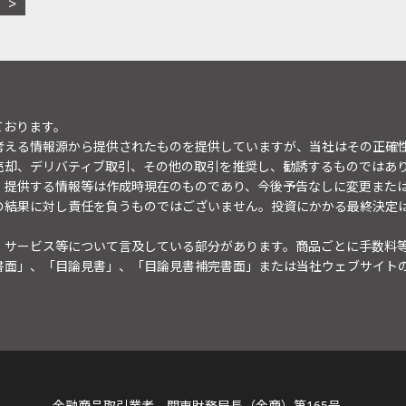
ております。
考える情報源から提供されたものを提供していますが、当社はその正確
売却、デリバティブ取引、その他の取引を推奨し、勧誘するものではあ
。提供する情報等は作成時現在のものであり、今後予告なしに変更また
の結果に対し責任を負うものではございません。投資にかかる最終決定
・サービス等について言及している部分があります。商品ごとに手数料
書面」、「目論見書」、「目論見書補完書面」または当社ウェブサイト
金融商品取引業者 関東財務局長（金商）第165号