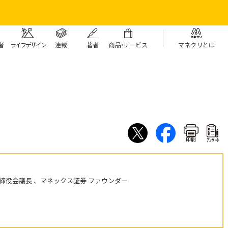
者
ライフデザイン
連載
著者
商
品・
サービス
マネクリとは
印刷
ｱﾝｹｰﾄ
締役会議長 、マネックス証券 ファウンダー