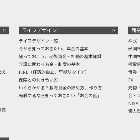
ライフデザイン
商
ライフデザイン一覧
株式
今から知っておきたい、年金の基本
米国
知っておこう、老後資金・相続の基本知識
中国
介護に関わるお金・制度の基本
投資
考え
FIRE（経済的自立、早期リタイア）
債券
保険との付き合い方
FX
いくらかかる？教育資金の貯め方、作り方
先物
転職するなら知っておきたい「お金の話」
金・
NISA
極意
個人型