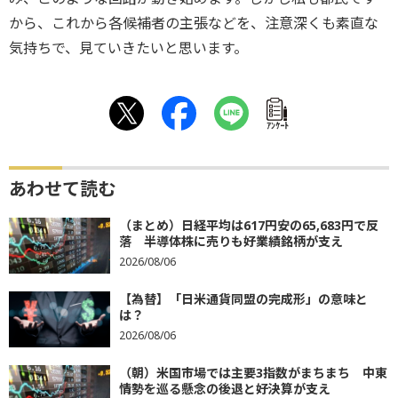
から、これから各候補者の主張などを、注意深くも素直な
気持ちで、見ていきたいと思います。
ｱﾝｹｰﾄ
あわせて読む
（まとめ）日経平均は617円安の65,683円で反
落 半導体株に売りも好業績銘柄が支え
2026/08/06
【為替】「日米通貨同盟の完成形」の意味と
は？
2026/08/06
（朝）米国市場では主要3指数がまちまち 中東
情勢を巡る懸念の後退と好決算が支え