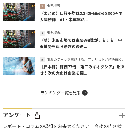
市況概況
（まとめ）日経平均は2,342円高の66,300円で
大幅続伸 AI・半導体銘...
市況概況
（朝）米国市場では主要3指数がまちまち 中
東情勢を巡る懸念の後退...
市場のテーマを再訪する。アナリストが読み解くテーマの本質
【日本株】株価77倍「第二のキオクシア」を探
せ！次の大化け企業を探...
ランキング一覧を見る
アンケート
レポート・コラムの感想をお寄せください。今後の内容検