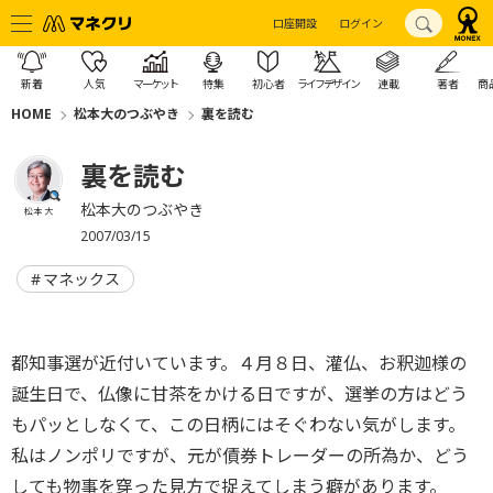
口座開設
ログイン
新着
人気
マーケット
特集
初心者
ライフデザイン
連載
著者
商
HOME
松本大のつぶやき
裏を読む
裏を読む
松本大のつぶやき
松本 大
2007/03/15
マネックス
都知事選が近付いています。４月８日、灌仏、お釈迦様の
誕生日で、仏像に甘茶をかける日ですが、選挙の方はどう
もパッとしなくて、この日柄にはそぐわない気がします。
私はノンポリですが、元が債券トレーダーの所為か、どう
しても物事を穿った見方で捉えてしまう癖があります。