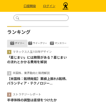
口座開設
ログイン
ランキング
デイリー
ウイークリー
マンスリー
マネックス人生100年デザイン
「墓じまい」には期限がある？墓じまい
の流れとかかる費用を解説
米国株、業界動向と銘柄解説
【米国株：銘柄発掘】業績上振れ5銘柄、
パランティア・テクノロジー...
ストラテジーレポート
半導体株の調整は底値をつけたか