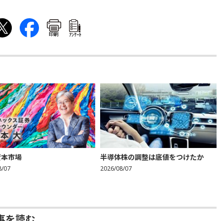
印刷
ｱﾝｹｰﾄ
資本市場
半導体株の調整は底値をつけたか
8/07
2026/08/07
事を読む