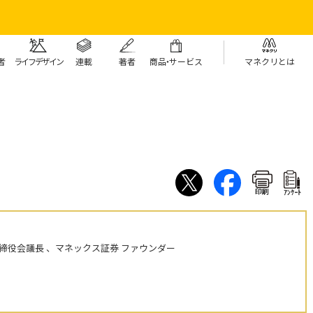
者
ライフデザイン
連載
著者
商
品・
サービス
マネクリとは
印刷
ｱﾝｹｰﾄ
締役会議長 、マネックス証券 ファウンダー