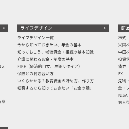
ライフデザイン
商
ライフデザイン一覧
株式
今から知っておきたい、年金の基本
米国
知っておこう、老後資金・相続の基本知識
中国
介護に関わるお金・制度の基本
投資
考え
FIRE（経済的自立、早期リタイア）
債券
保険との付き合い方
FX
いくらかかる？教育資金の貯め方、作り方
先物
転職するなら知っておきたい「お金の話」
金・
NISA
極意
個人型