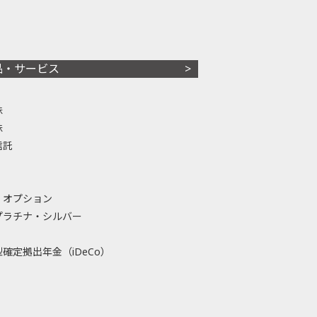
品・サービス
株
株
信託
・オプション
プラチナ・シルバー
確定拠出年金（iDeCo）