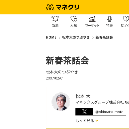
新着
人気
マーケット
特集
初心
HOME
松本大のつぶやき
新春茶話会
新春茶話会
松本大のつぶやき
2007/02/01
松本 大
マネックスグループ株式会社 取
@okimatsumoto
もっと見る