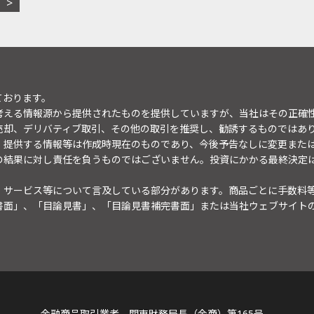
ております。
考える情報源から提供されたものを提供していますが、当社はその正確
売却、デリバティブ取引、その他の取引を推奨し、勧誘するものではあ
。提供する情報等は作成時現在のものであり、今後予告なしに変更また
の結果に対し責任を負うものではございません。投資にかかる最終決定
・サービス等について言及している部分があります。商品ごとに手数料
書面」、「目論見書」、「目論見書補完書面」または当社ウェブサイト
金融商品取引業者 関東財務局長（金商）第165号