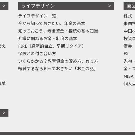
ライフデザイン
商
ライフデザイン一覧
株式
今から知っておきたい、年金の基本
米国
知っておこう、老後資金・相続の基本知識
中国
介護に関わるお金・制度の基本
投資
考え
FIRE（経済的自立、早期リタイア）
債券
保険との付き合い方
FX
いくらかかる？教育資金の貯め方、作り方
先物
転職するなら知っておきたい「お金の話」
金・
NISA
極意
個人型