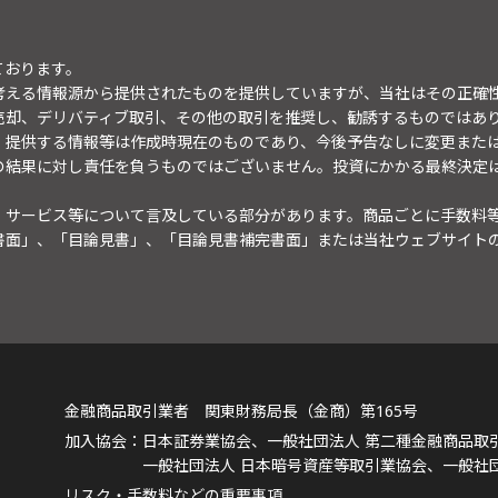
ております。
考える情報源から提供されたものを提供していますが、当社はその正確
売却、デリバティブ取引、その他の取引を推奨し、勧誘するものではあ
。提供する情報等は作成時現在のものであり、今後予告なしに変更また
の結果に対し責任を負うものではございません。投資にかかる最終決定
・サービス等について言及している部分があります。商品ごとに手数料
書面」、「目論見書」、「目論見書補完書面」または当社ウェブサイト
金融商品取引業者 関東財務局長（金商）第165号
日本証券業協会、一般社団法人 第二種金融商品取
一般社団法人 日本暗号資産等取引業協会、一般社
リスク・手数料などの重要事項