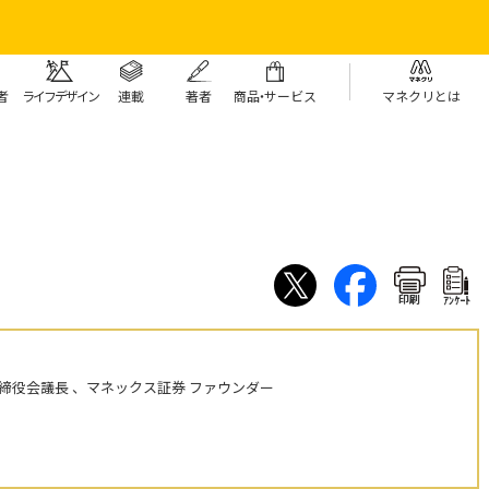
者
ライフデザイン
連載
著者
商
品・
サービス
マネクリとは
印刷
ｱﾝｹｰﾄ
締役会議長 、マネックス証券 ファウンダー