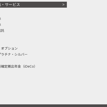
品・サービス
株
株
信託
・オプション
プラチナ・シルバー
確定拠出年金（iDeCo）