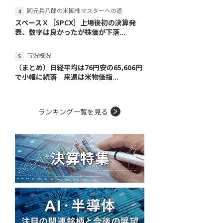
岡元兵八郎の米国株マスターへの道
スペースＸ［SPCX］上場後初の決算発
表、数字は良かったが株価が下落...
市況概況
（まとめ）日経平均は76円安の65,606円
で小幅に続落 来週は米物価指...
ランキング一覧を見る