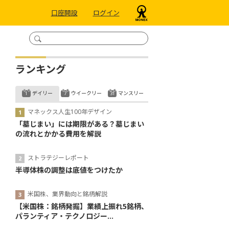
口座開設
ログイン
ランキング
デイリー
ウイークリー
マンスリー
マネックス人生100年デザイン
「墓じまい」には期限がある？墓じまい
の流れとかかる費用を解説
ストラテジーレポート
半導体株の調整は底値をつけたか
米国株、業界動向と銘柄解説
【米国株：銘柄発掘】業績上振れ5銘柄、
パランティア・テクノロジー...