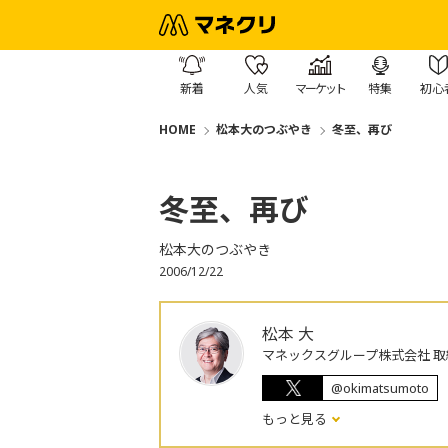
新着
人気
マーケット
特集
初心
HOME
松本大のつぶやき
冬至、再び
冬至、再び
松本大のつぶやき
2006/12/22
松本 大
マネックスグループ株式会社 取
@okimatsumoto
もっと見る