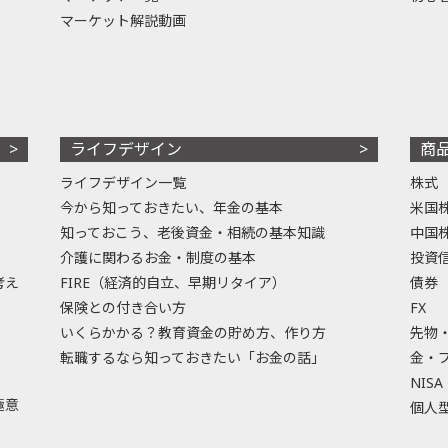
マーケット解説動画
ライフデザイン
商
ライフデザイン一覧
株式
今から知っておきたい、年金の基本
米国
知っておこう、老後資金・相続の基本知識
中国
介護に関わるお金・制度の基本
投資
考え
FIRE（経済的自立、早期リタイア）
債券
保険との付き合い方
FX
いくらかかる？教育資金の貯め方、作り方
先物
転職するなら知っておきたい「お金の話」
金・
NISA
極意
個人型