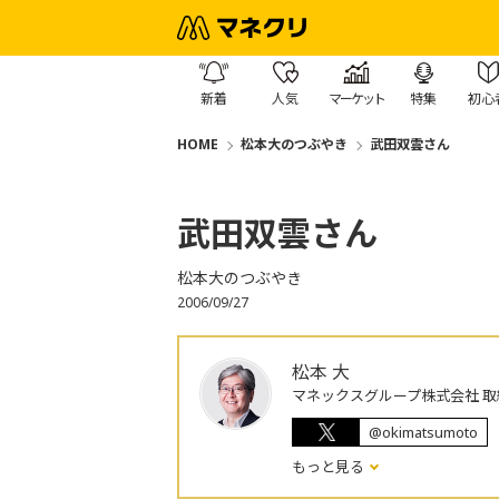
新着
人気
マーケット
特集
初心
HOME
松本大のつぶやき
武田双雲さん
武田双雲さん
松本大のつぶやき
2006/09/27
松本 大
マネックスグループ株式会社 取
@okimatsumoto
もっと見る