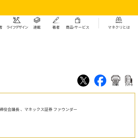
者
ライフデザイン
連載
著者
商
品・
サービス
マネクリとは
印刷
ｱﾝｹｰﾄ
締役会議長 、マネックス証券 ファウンダー