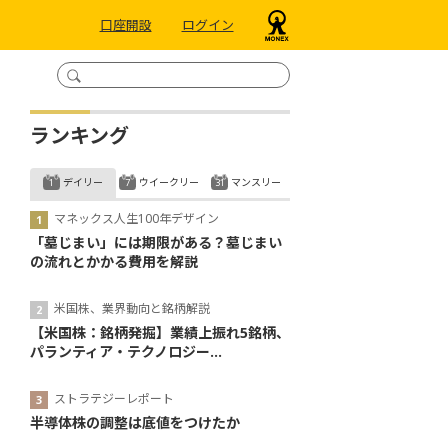
口座開設
ログイン
ランキング
デイリー
ウイークリー
マンスリー
マネックス人生100年デザイン
「墓じまい」には期限がある？墓じまい
の流れとかかる費用を解説
米国株、業界動向と銘柄解説
【米国株：銘柄発掘】業績上振れ5銘柄、
パランティア・テクノロジー...
ストラテジーレポート
半導体株の調整は底値をつけたか