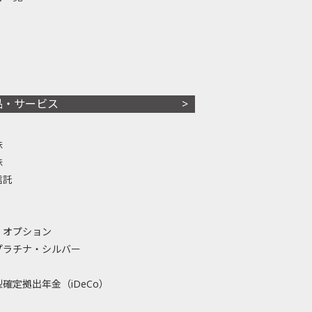
品・サービス
株
株
信託
・オプション
プラチナ・シルバー
確定拠出年金（iDeCo）