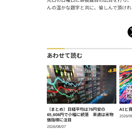
先日の日曜日に御披露目の広告を打ち、
んの温かな題字と共に、愉しんで頂けれ
あわせて読む
（まとめ）日経平均は76円安の
AIと
65,606円で小幅に続落 来週は米物
2026/0
価指標に注目
2026/08/07