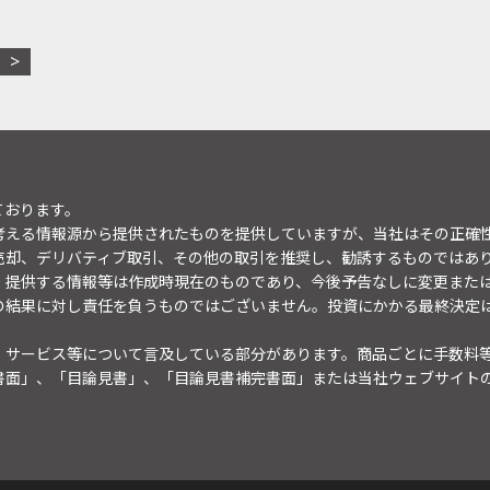
ております。
考える情報源から提供されたものを提供していますが、当社はその正確
売却、デリバティブ取引、その他の取引を推奨し、勧誘するものではあ
。提供する情報等は作成時現在のものであり、今後予告なしに変更また
の結果に対し責任を負うものではございません。投資にかかる最終決定
・サービス等について言及している部分があります。商品ごとに手数料
書面」、「目論見書」、「目論見書補完書面」または当社ウェブサイト