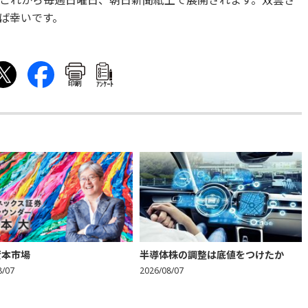
これから毎週日曜日、朝日新聞紙上で展開されます。双雲さ
ば幸いです。
印刷
ｱﾝｹｰﾄ
資本市場
半導体株の調整は底値をつけたか
8/07
2026/08/07