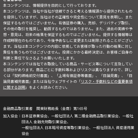
本コンテンツは、情報提供を目的として行っております。
本コンテンツは、当社や当社が信頼できると考える情報源から提供されたもの
を提供していますが、当社はその正確性や完全性について意見を表明し、また
保証するものではございません。有価証券の購入、売却、デリバティブ取引、
その他の取引を推奨し、勧誘するものではありません。また、過去の実績や予
想・意見は、将来の結果を保証するものではございません。提供する情報等は
作成時現在のものであり、今後予告なしに変更または削除されることがござい
ます。当社は本コンテンツの内容に依拠してお客様が取った行動の結果に対し
責任を負うものではございません。投資にかかる最終決定は、お客様ご自身の
判断と責任でなさるようお願いいたします。
本コンテンツでは当社でお取扱している商品・サービス等について言及してい
る部分があります。商品ごとに手数料等およびリスクは異なりますので、詳し
くは「契約締結前交付書面」、「上場有価証券等書面」、「目論見書」、「目
論見書補完書面」または当社ウェブサイトの「
リスク・手数料などの重要事項
に関する説明
」をよくお読みください。
金融商品取引業者 関東財務局長（金商）第165号
日本証券業協会、一般社団法人 第二種金融商品取引業協会、一般社
団法人 金融先物取引業協会、
一般社団法人 日本暗号資産等取引業協会、一般社団法人 資産運用業
協会