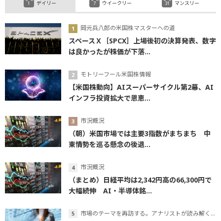
デイリー
ウイークリー
マンスリー
岡元兵八郎の米国株マスターへの道
スペースＸ［SPCX］上場後初の決算発表、数字
は良かったが株価が下落...
モトリーフール米国株情報
【米国株動向】AIスーパーサイクル第2幕、AI
インフラ投資拡大で恩恵...
市況概況
（朝）米国市場では主要3指数がまちまち 中
東情勢を巡る懸念の後退...
市況概況
（まとめ）日経平均は2,342円高の66,300円で
大幅続伸 AI・半導体銘...
市場のテーマを再訪する。アナリストが読み解くテーマの本質