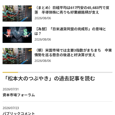
（まとめ）日経平均は617円安の65,683円で反
落 半導体株に売りも好業績銘柄が支え
2026/08/06
【為替】「日米通貨同盟の完成形」の意味と
は？
2026/08/06
（朝）米国市場では主要3指数がまちまち 中東
情勢を巡る懸念の後退と好決算が支え
2026/08/06
「松本大のつぶやき」の過去記事を読む
2026/07/31
資本市場フォーラム
2026/07/23
パブリックコメント