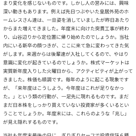
まり変化を感じないものです。しかし人の営みには、興味
深い動きもあります。例えば先日つぶやいた皇居外苑のホ
ームレスさん達は、一旦姿を消していましたが昨日あたり
からまた増えてきました。年度末に向けた突貫工事が終わ
り、山谷辺りから定位置に帰り始めたのでしょうか。当社
内にいる新卒の顔つきが、ここに来て急に変わってきた気
がします。来週からは後輩達が入社してくるので、やはり
意識に変化が起きているのでしょうか。株式マーケットは
実質新年度入りした火曜日から、アクティビティが上がって
きました。株価も順調です。毎年のように起こる現象です
が、「来年度はこうしよう。今年度はこれが足りなかっ
た。」という類の行動が、一足先に現れるものです。まだ
まだ日本株をしっかり買えていない投資家が多くいるとい
うことでしょうか。年度末には、これらのような「兆し」
が見え隠れするものです。
当社も年度末最後の日に、ぎりぎりセーフで投資信託６種