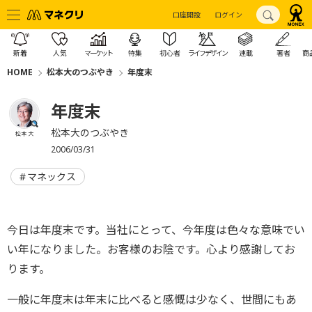
口座開設
ログイン
新着
人気
マーケット
特集
初心者
ライフデザイン
連載
著者
商
HOME
松本大のつぶやき
年度末
年度末
松本大のつぶやき
松本 大
2006/03/31
マネックス
今日は年度末です。当社にとって、今年度は色々な意味でい
い年になりました。お客様のお陰です。心より感謝してお
ります。
一般に年度末は年末に比べると感慨は少なく、世間にもあ