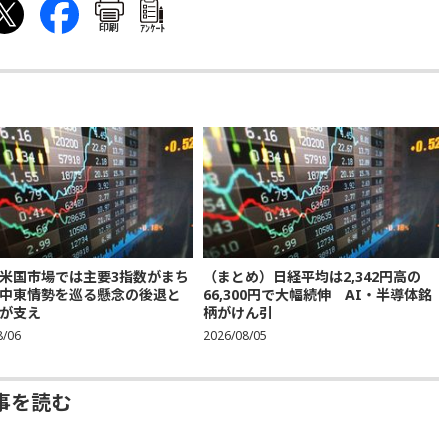
印刷
ｱﾝｹｰﾄ
米国市場では主要3指数がまち
（まとめ）日経平均は2,342円高の
中東情勢を巡る懸念の後退と
66,300円で大幅続伸 AI・半導体銘
が支え
柄がけん引
8/06
2026/08/05
事を読む