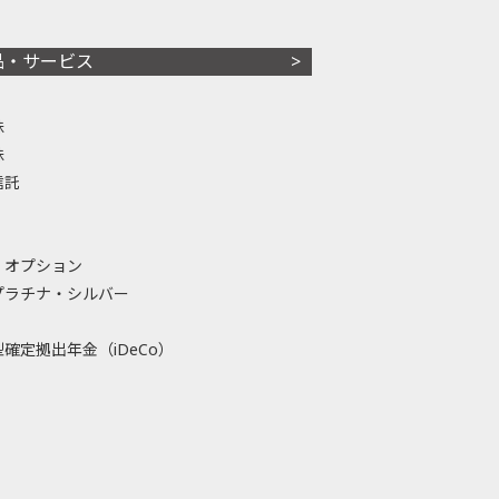
品・サービス
株
株
信託
・オプション
プラチナ・シルバー
確定拠出年金（iDeCo）