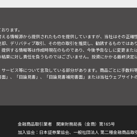
ております。
考える情報源から提供されたものを提供していますが、当社はその正確
売却、デリバティブ取引、その他の取引を推奨し、勧誘するものではあ
。提供する情報等は作成時現在のものであり、今後予告なしに変更また
の結果に対し責任を負うものではございません。投資にかかる最終決定
・サービス等について言及している部分があります。商品ごとに手数料
書面」、「目論見書」、「目論見書補完書面」または当社ウェブサイト
金融商品取引業者 関東財務局長（金商）第165号
日本証券業協会、一般社団法人 第二種金融商品取