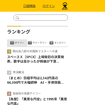
口座開設
ログイン
ランキング
デイリー
ウイークリー
マンスリー
岡元兵八郎の米国株マスターへの道
スペースＸ［SPCX］上場後初の決算発
表、数字は良かったが株価が下落...
市況概況
（まとめ）日経平均は2,342円高の
66,300円で大幅続伸 AI・半導体銘...
吉田恒の為替デイリー
【為替】「異常な円安」と1995年「異常
な円高」