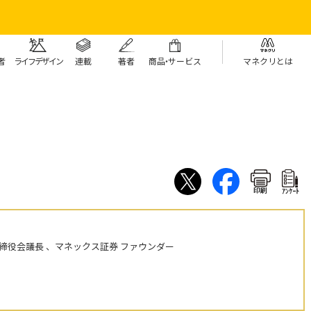
者
ライフデザイン
連載
著者
商
品・
サービス
マネクリとは
印刷
ｱﾝｹｰﾄ
締役会議長 、マネックス証券 ファウンダー