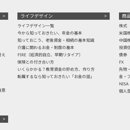
ライフデザイン
商
ライフデザイン一覧
株式
今から知っておきたい、年金の基本
米国
知っておこう、老後資金・相続の基本知識
中国
介護に関わるお金・制度の基本
投資
考え
FIRE（経済的自立、早期リタイア）
債券
保険との付き合い方
FX
いくらかかる？教育資金の貯め方、作り方
先物
転職するなら知っておきたい「お金の話」
金・
NISA
極意
個人型