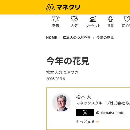
新着
人気
マーケット
特集
初心
HOME
松本大のつぶやき
今年の花見
今年の花見
松本大のつぶやき
2006/03/16
松本 大
マネックスグループ株式会社 取
@okimatsumoto
もっと見る