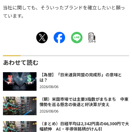
当社に関しても、そういったブランドを確立したいと願っ
ています。
ｱﾝｹｰﾄ
あわせて読む
【為替】「日米通貨同盟の完成形」の意味と
は？
2026/08/06
（朝）米国市場では主要3指数がまちまち 中東
情勢を巡る懸念の後退と好決算が支え
2026/08/06
（まとめ）日経平均は2,342円高の66,300円で大
幅続伸 AI・半導体銘柄がけん引