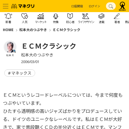
口座開設
ログイン
新着
人気
マーケット
特集
初心者
ライフデザイン
連載
著者
商
HOME
松本大のつぶやき
ＥＣＭクラシック
ＥＣＭクラシック
松本大のつぶやき
松本 大
2006/03/01
マネックス
ＥＣＭというレコードレーベルについては、今まで何度も
つぶやいています。
ひたすら透明感の高いジャズばかりをプロデュースしてい
る、ドイツのユニークなレーベルです。私はＥＣＭが大好
きで、家で普段聴くＣＤの半分近くはＥＣＭです。マンフ