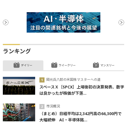
ランキング
デイリー
ウイークリー
マンスリー
岡元兵八郎の米国株マスターへの道
スペースＸ［SPCX］上場後初の決算発表、数字
は良かったが株価が下落...
市況概況
（まとめ）日経平均は2,342円高の66,300円で
大幅続伸 AI・半導体銘...