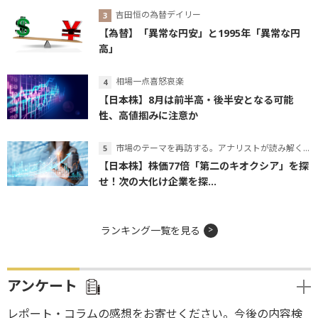
吉田恒の為替デイリー
【為替】「異常な円安」と1995年「異常な円
高」
相場一点喜怒哀楽
【日本株】8月は前半高・後半安となる可能
性、高値掴みに注意か
市場のテーマを再訪する。アナリストが読み解くテーマの本質
【日本株】株価77倍「第二のキオクシア」を探
せ！次の大化け企業を探...
ランキング一覧を見る
アンケート
レポート・コラムの感想をお寄せください。今後の内容検