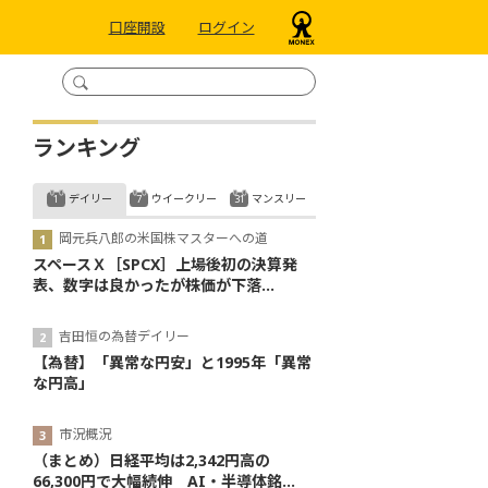
口座開設
ログイン
ランキング
デイリー
ウイークリー
マンスリー
岡元兵八郎の米国株マスターへの道
スペースＸ［SPCX］上場後初の決算発
表、数字は良かったが株価が下落...
吉田恒の為替デイリー
【為替】「異常な円安」と1995年「異常
な円高」
市況概況
（まとめ）日経平均は2,342円高の
66,300円で大幅続伸 AI・半導体銘...