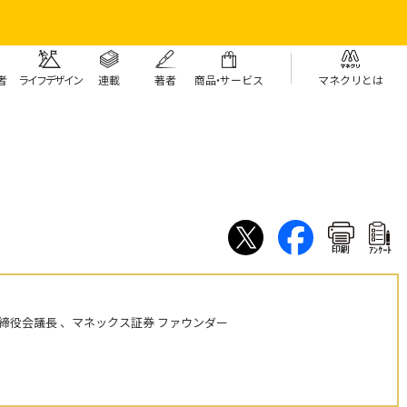
者
ライフデザイン
連載
著者
商
品・
サービス
マネクリとは
印刷
ｱﾝｹｰﾄ
締役会議長 、マネックス証券 ファウンダー