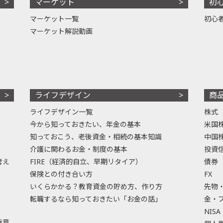
マーケット
初
マーケット一覧
初心
マーケット解説動画
ライフデザイン
商
ライフデザイン一覧
株式
今から知っておきたい、年金の基本
米国
知っておこう、老後資金・相続の基本知識
中国
介護に関わるお金・制度の基本
投資
考え
FIRE（経済的自立、早期リタイア）
債券
保険との付き合い方
FX
いくらかかる？教育資金の貯め方、作り方
先物
転職するなら知っておきたい「お金の話」
金・
NISA
極意