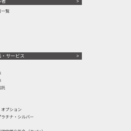
心者
者一覧
品・サービス
株
株
信託
・オプション
プラチナ・シルバー