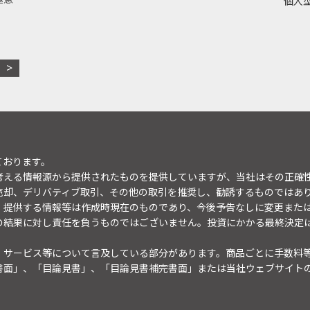
個人型
ております。
考える情報源から提供されたものを提供していますが、当社はその正確
売却、デリバティブ取引、その他の取引を推奨し、勧誘するものではあ
。提供する情報等は作成時現在のものであり、今後予告なしに変更また
の結果に対し責任を負うものではございません。投資にかかる最終決定
・サービス等について言及している部分があります。商品ごとに手数料
書面」、「目論見書」、「目論見書補完書面」または当社ウェブサイト