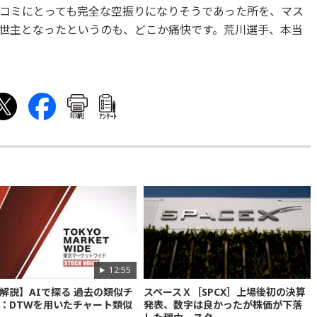
コミにとっても完全な空振りになりそうであった所を、マス
世主となったというのも、どこか痛快です。荒川選手、本当
印刷
ｱﾝｹｰﾄ
12:55
解説】AIで探る 過去の類似チ
スペースＸ［SPCX］上場後初の決算
：DTWを用いたチャート類似
発表、数字は良かったが株価が下落