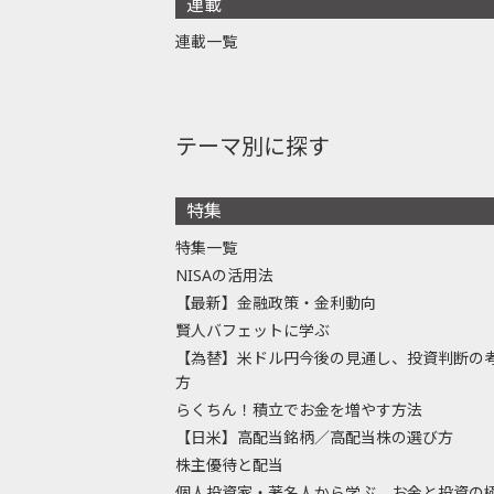
連載
連載一覧
テーマ別に探す
特集
特集一覧
NISAの活用法
【最新】金融政策・金利動向
賢人バフェットに学ぶ
【為替】米ドル円今後の見通し、投資判断の
方
らくちん！積立でお金を増やす方法
【日米】高配当銘柄／高配当株の選び方
株主優待と配当
個人投資家・著名人から学ぶ、お金と投資の