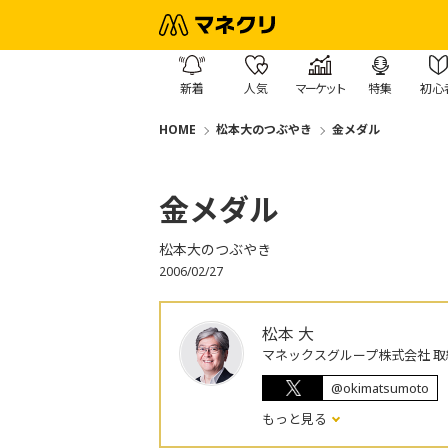
新着
人気
マーケット
特集
初心
HOME
松本大のつぶやき
金メダル
金メダル
松本大のつぶやき
2006/02/27
松本 大
マネックスグループ株式会社 取
@okimatsumoto
もっと見る