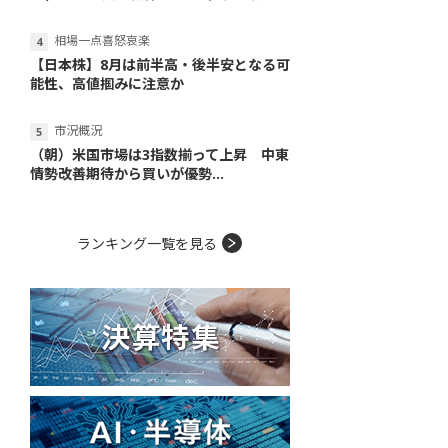
相場一点喜怒哀楽
【日本株】8月は前半高・後半安となる可
能性、高値掴みに注意か
市況概況
（朝）米国市場は3指数揃って上昇 中東
情勢改善期待から買いが優勢...
ランキング一覧を見る