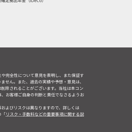
確定拠出年金（iDeCo）
性や完全性について意見を表明し、また保証す
りません。また、過去の実績や予想・意見は、
は削除されることがございます。当社は本コン
は、お客様ご自身の判断と責任でなさるようお
等およびリスクは異なりますので、詳しくは
の「
リスク・手数料などの重要事項に関する説