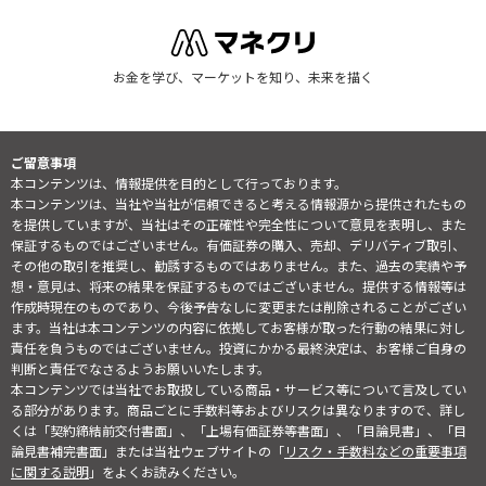
お金を学び、マーケットを知り、未来を描く
ご留意事項
本コンテンツは、情報提供を目的として行っております。
本コンテンツは、当社や当社が信頼できると考える情報源から提供されたもの
を提供していますが、当社はその正確性や完全性について意見を表明し、また
保証するものではございません。有価証券の購入、売却、デリバティブ取引、
その他の取引を推奨し、勧誘するものではありません。また、過去の実績や予
想・意見は、将来の結果を保証するものではございません。提供する情報等は
作成時現在のものであり、今後予告なしに変更または削除されることがござい
ます。当社は本コンテンツの内容に依拠してお客様が取った行動の結果に対し
責任を負うものではございません。投資にかかる最終決定は、お客様ご自身の
判断と責任でなさるようお願いいたします。
本コンテンツでは当社でお取扱している商品・サービス等について言及してい
る部分があります。商品ごとに手数料等およびリスクは異なりますので、詳し
くは「契約締結前交付書面」、「上場有価証券等書面」、「目論見書」、「目
論見書補完書面」または当社ウェブサイトの「
リスク・手数料などの重要事項
に関する説明
」をよくお読みください。