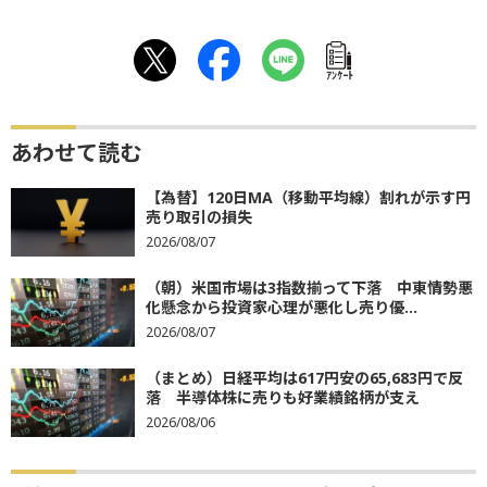
ｱﾝｹｰﾄ
あわせて読む
【為替】120日MA（移動平均線）割れが示す円
売り取引の損失
2026/08/07
（朝）米国市場は3指数揃って下落 中東情勢悪
化懸念から投資家心理が悪化し売り優...
2026/08/07
（まとめ）日経平均は617円安の65,683円で反
落 半導体株に売りも好業績銘柄が支え
2026/08/06