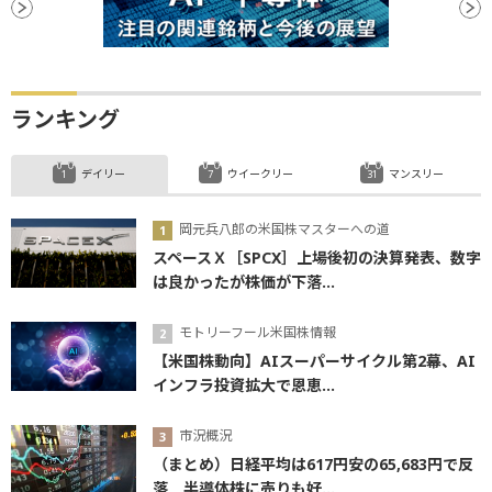
ランキング
デイリー
ウイークリー
マンスリー
岡元兵八郎の米国株マスターへの道
スペースＸ［SPCX］上場後初の決算発表、数字
は良かったが株価が下落...
モトリーフール米国株情報
【米国株動向】AIスーパーサイクル第2幕、AI
インフラ投資拡大で恩恵...
市況概況
（まとめ）日経平均は617円安の65,683円で反
落 半導体株に売りも好...