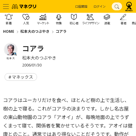
口座開設
ログイン
新着
人気
マーケット
特集
初心者
ライフデザイン
連載
著者
商
HOME
松本大のつぶやき
コアラ
コアラ
松本大のつぶやき
松本 大
2006/01/30
マネックス
コアラはユーカリだけを食べ、ほとんど樹の上で生活し、
樹の上で寝る。これがコアラの決まりです。しかし名古屋
の東山動物園のコアラ「アオイ」が、毎晩地面の上でうず
くまって寝て、関係者を驚かせているそうです。アオイは健
康とのこと。通常ではあり得ないことだそうです。動作が