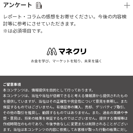
アンケート
レポート・コラムの感想をお寄せください。今後の内容検
討等に参考にさせていただきます。
※は必須項目です。
お金を学び、マーケットを知り、未来を描く
ご留意事項
本コンテンツは、情報提供を目的として行っております。
本コンテンツは、当社や当社が信頼できると考える情報源から提供されたもの
を提供していますが、当社はその正確性や完全性について意見を表明し、また
保証するものではございません。有価証券の購入、売却、デリバティブ取引、
その他の取引を推奨し、勧誘するものではありません。また、過去の実績や予
想・意見は、将来の結果を保証するものではございません。提供する情報等は
作成時現在のものであり、今後予告なしに変更または削除されることがござい
ます。当社は本コンテンツの内容に依拠してお客様が取った行動の結果に対し