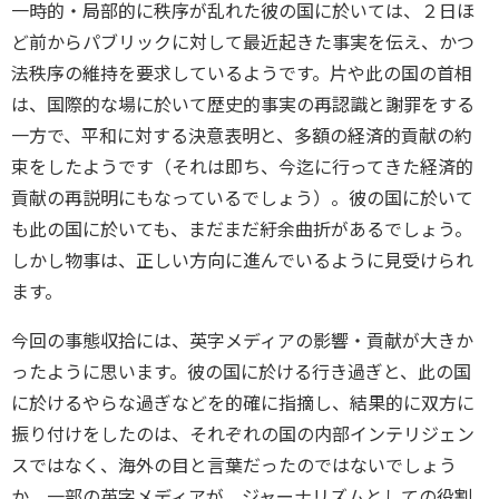
一時的・局部的に秩序が乱れた彼の国に於いては、２日ほ
ど前からパブリックに対して最近起きた事実を伝え、かつ
法秩序の維持を要求しているようです。片や此の国の首相
は、国際的な場に於いて歴史的事実の再認識と謝罪をする
一方で、平和に対する決意表明と、多額の経済的貢献の約
束をしたようです（それは即ち、今迄に行ってきた経済的
貢献の再説明にもなっているでしょう）。彼の国に於いて
も此の国に於いても、まだまだ紆余曲折があるでしょう。
しかし物事は、正しい方向に進んでいるように見受けられ
ます。
今回の事態収拾には、英字メディアの影響・貢献が大きか
ったように思います。彼の国に於ける行き過ぎと、此の国
に於けるやらな過ぎなどを的確に指摘し、結果的に双方に
振り付けをしたのは、それぞれの国の内部インテリジェン
スではなく、海外の目と言葉だったのではないでしょう
か。一部の英字メディアが、ジャーナリズムとしての役割