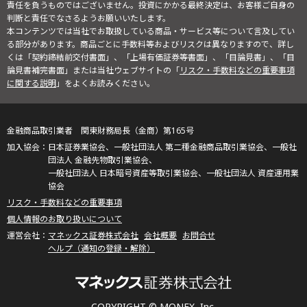
責任を負うものではございません。投資にかかる最終決定は、お客様ご自身の
判断と責任でなさるようお願いいたします。
本コンテンツでは当社でお取扱している商品・サービス等について言及してい
る部分があります。商品ごとに手数料等およびリスクは異なりますので、詳し
くは「契約締結前交付書面」、「上場有価証券等書面」、「目論見書」、「目
論見書補完書面」または当社ウェブサイトの「
リスク・手数料などの重要事項
に関する説明
」をよくお読みください。
金融商品取引業者 関東財務局長（金商）第165号
日本証券業協会、一般社団法人 第二種金融商品取引業協会、一般社
団法人 金融先物取引業協会、
一般社団法人 日本暗号資産等取引業協会、一般社団法人 資産運用業
協会
リスク・手数料などの重要事項
個人情報のお取り扱いについて
マネックス証券株式会社
会社概要
お問合せ
ヘルプ（通知の登録・解除）
COPYRIGHT © MONEX, Inc.