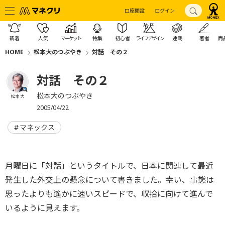
口座開設
ログイン
新着
人気
マーケット
特集
初心者
ライフデザイン
連載
著者
商
HOME
松本大のつぶやき
対話 その２
対話 その２
松本大のつぶやき
松本 大
2005/04/22
マネックス
月曜日に「対話」というタイトルで、日本に関連して最近
発生した外交上の懸念について書きました。幸い、事態は
思ったよりも遙かに速いスピードで、収拾に向けて進んで
いるように見えます。