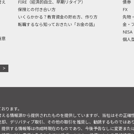
考え
FIRE（経済的自立、早期リタイア）
債券
保険との付き合い方
FX
いくらかかる？教育資金の貯め方、作り方
先物
転職するなら知っておきたい「お金の話」
金・
NISA
極意
個人型
ております。
考える情報源から提供されたものを提供していますが、当社はその正確
売却、デリバティブ取引、その他の取引を推奨し、勧誘するものではあ
。提供する情報等は作成時現在のものであり、今後予告なしに変更また