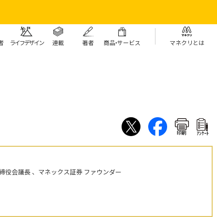
者
ライフデザイン
連載
著者
商
品・
サービス
マネクリとは
印刷
ｱﾝｹｰﾄ
締役会議長 、マネックス証券 ファウンダー