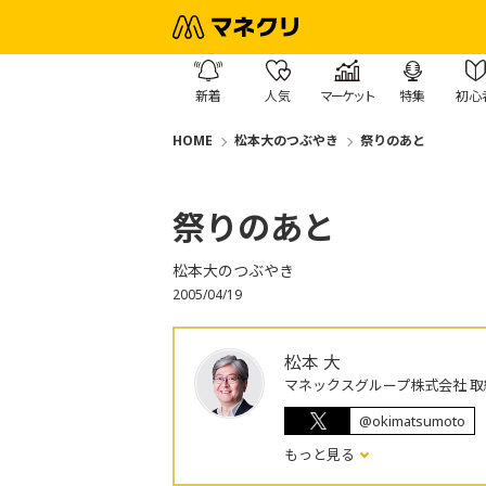
新着
人気
マーケット
特集
初心
HOME
松本大のつぶやき
祭りのあと
祭りのあと
松本大のつぶやき
2005/04/19
松本 大
マネックスグループ株式会社 取
@okimatsumoto
もっと見る