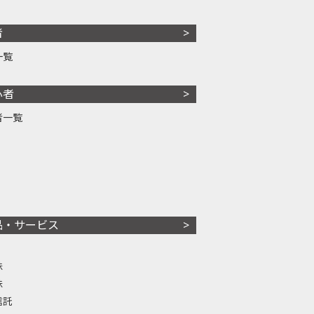
者
一覧
心者
者一覧
品・サービス
株
株
信託