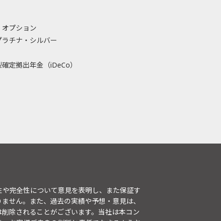
・オプション
プラチナ・シルバー
確定拠出年金（iDeCo）
性や完全性について意見を表明し、また保証す
りません。また、過去の実績や予想・意見は、
は削除されることがございます。当社は本コン