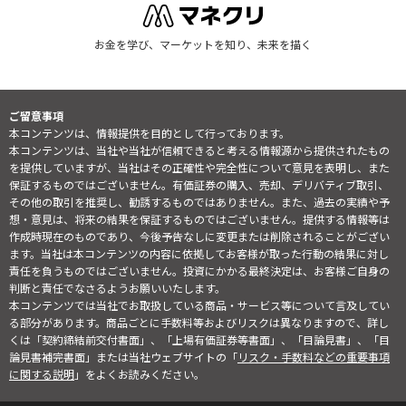
お金を学び、マーケットを知り、未来を描く
ご留意事項
本コンテンツは、情報提供を目的として行っております。
本コンテンツは、当社や当社が信頼できると考える情報源から提供されたもの
を提供していますが、当社はその正確性や完全性について意見を表明し、また
保証するものではございません。有価証券の購入、売却、デリバティブ取引、
その他の取引を推奨し、勧誘するものではありません。また、過去の実績や予
想・意見は、将来の結果を保証するものではございません。提供する情報等は
作成時現在のものであり、今後予告なしに変更または削除されることがござい
ます。当社は本コンテンツの内容に依拠してお客様が取った行動の結果に対し
責任を負うものではございません。投資にかかる最終決定は、お客様ご自身の
判断と責任でなさるようお願いいたします。
本コンテンツでは当社でお取扱している商品・サービス等について言及してい
る部分があります。商品ごとに手数料等およびリスクは異なりますので、詳し
くは「契約締結前交付書面」、「上場有価証券等書面」、「目論見書」、「目
論見書補完書面」または当社ウェブサイトの「
リスク・手数料などの重要事項
に関する説明
」をよくお読みください。