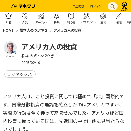
口座開設
ログイン
新着
人気
マーケット
特集
初心者
ライフデザイン
連載
著者
商
HOME
松本大のつぶやき
アメリカ人の投資
アメリカ人の投資
松本大のつぶやき
松本 大
2005/02/10
マネックス
アメリカ人は、こと投資に関しては極めて「非」国際的で
す。国際分散投資の理論を確立したのはアメリカですが、
実際の行動は全く伴って来ませんでした。アメリカほど国
内投資に偏っている国は、先進国の中では他に見当たらな
いでしょう。