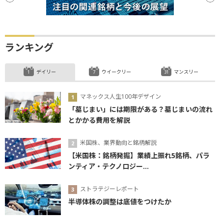
ランキング
デイリー
ウイークリー
マンスリー
マネックス人生100年デザイン
「墓じまい」には期限がある？墓じまいの流れ
とかかる費用を解説
米国株、業界動向と銘柄解説
【米国株：銘柄発掘】業績上振れ5銘柄、パラ
ンティア・テクノロジー...
ストラテジーレポート
半導体株の調整は底値をつけたか