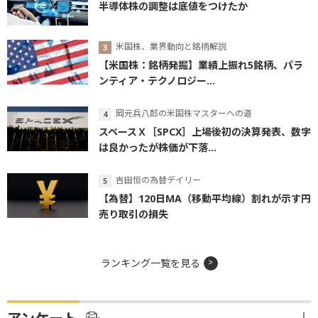
半導体株の調整は底値をつけたか
米国株、業界動向と銘柄解説
【米国株：銘柄発掘】業績上振れ5銘柄、パラ
ンティア・テクノロジー...
岡元兵八郎の米国株マスターへの道
スペースＸ［SPCX］上場後初の決算発表、数字
は良かったが株価が下落...
吉田恒の為替デイリー
【為替】120日MA（移動平均線）割れが示す円
売り取引の損失
ランキング一覧を見る