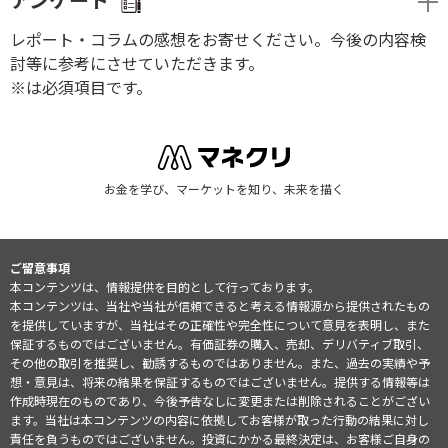
アンケート
レポート・コラムの感想をお寄せください。今後の内容検
討等に参考にさせていただきます。
※は必須項目です。
お金を学び、マーケットを知り、未来を描く
ご留意事項
本コンテンツは、情報提供を目的として行っております。
本コンテンツは、当社や当社が信頼できると考える情報源から提供されたもの
を提供していますが、当社はその正確性や完全性について意見を表明し、また
保証するものではございません。有価証券の購入、売却、デリバティブ取引、
その他の取引を推奨し、勧誘するものではありません。また、過去の実績や予
想・意見は、将来の結果を保証するものではございません。提供する情報等は
作成時現在のものであり、今後予告なしに変更または削除されることがござい
ます。当社は本コンテンツの内容に依拠してお客様が取った行動の結果に対し
責任を負うものではございません。投資にかかる最終決定は、お客様ご自身の