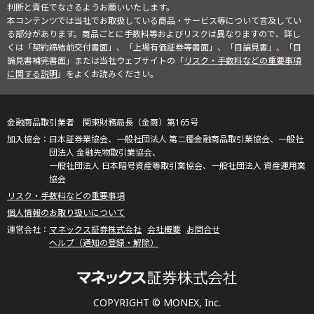
判断と責任でなさるようお願いいたします。
本コンテンツでは当社でお取扱している商品・サービス等について言及してい
る部分があります。商品ごとに手数料等およびリスクは異なりますので、詳し
くは「契約締結前交付書面」、「上場有価証券等書面」、「目論見書」、「目
論見書補完書面」または当社ウェブサイトの「
リスク・手数料などの重要事項
に関する説明
」をよくお読みください。
金融商品取引業者 関東財務局長（金商）第165号
日本証券業協会、一般社団法人 第二種金融商品取引業協会、一般社
団法人 金融先物取引業協会、
一般社団法人 日本暗号資産等取引業協会、一般社団法人 資産運用業
協会
リスク・手数料などの重要事項
個人情報のお取り扱いについて
マネックス証券株式会社
会社概要
お問合せ
ヘルプ（通知の登録・解除）
COPYRIGHT © MONEX, Inc.