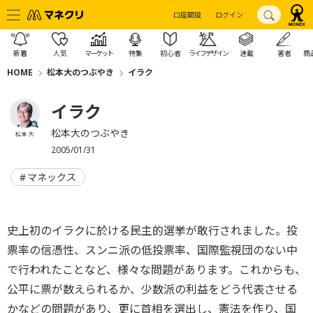
口座開設
ログイン
新着
人気
マーケット
特集
初心者
ライフデザイン
連載
著者
商
HOME
松本大のつぶやき
イラク
イラク
松本大のつぶやき
松本 大
2005/01/31
マネックス
史上初のイラクに於ける民主的選挙が敢行されました。投
票率の信憑性、スンニ派の低投票率、国際監視団のない中
で行われたことなど、様々な問題があります。これからも、
公平に票が数えられるか、少数派の利益をどう代表させる
かなどの問題があり、更に首相を選出し、憲法を作り、国