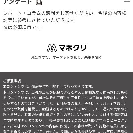
アンケート
レポート・コラムの感想をお寄せください。今後の内容検
討等に参考にさせていただきます。
※は必須項目です。
お金を学び、マーケットを知り、未来を描く
ご留意事項
本コンテンツは、情報提供を目的として行っております。
本コンテンツは、当社や当社が信頼できると考える情報源から提供されたもの
を提供していますが、当社はその正確性や完全性について意見を表明し、また
保証するものではございません。有価証券の購入、売却、デリバティブ取引、
その他の取引を推奨し、勧誘するものではありません。また、過去の実績や予
想・意見は、将来の結果を保証するものではございません。提供する情報等は
作成時現在のものであり、今後予告なしに変更または削除されることがござい
ます。当社は本コンテンツの内容に依拠してお客様が取った行動の結果に対し
責任を負うものではございません。投資にかかる最終決定は、お客様ご自身の