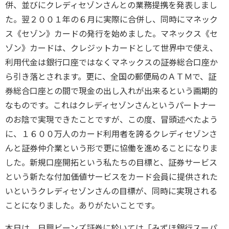
併、並びにクレディセゾンさんとの業務提携を発表しまし
た。翌２００１年の６月に実際に合併し、同時にマネック
ス《セゾン》カードの発行を始めました。マネックス《セ
ゾン》カードは、クレジットカードとして世界中で使え、
利用代金は銀行口座ではなくマネックスの証券総合口座か
ら引き落とされます。更に、全国の郵便局のＡＴＭで、証
券総合口座との間で現金の出し入れが出来るという画期的
なものです。これはクレディセゾンさんというパートナー
のお陰で実現できたことですが、この度、冒頭述べたよう
に、１６００万人のカード利用者を誇るクレディセゾンさ
んと証券仲介業という形で更に協働を進めることになりま
した。新規口座開拓という私たちの目標と、証券サービス
という新たな付加価値サービスをカード会員に提供された
いというクレディセゾンさんの目標が、同時に実現される
ことになりました。ありがたいことです。
本日は、日興ビーンズ証券に於いては「みずほ銀行スーパ