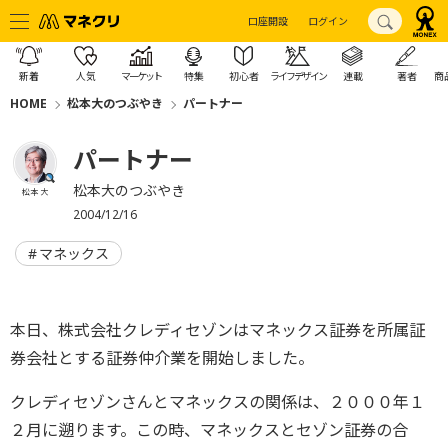
口座開設
ログイン
新着
人気
マーケット
特集
初心者
ライフデザイン
連載
著者
商
HOME
松本大のつぶやき
パートナー
パートナー
松本大のつぶやき
松本 大
2004/12/16
マネックス
本日、株式会社クレディセゾンはマネックス証券を所属証
券会社とする証券仲介業を開始しました。
クレディセゾンさんとマネックスの関係は、２０００年１
２月に遡ります。この時、マネックスとセゾン証券の合