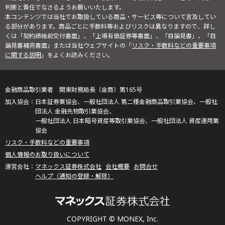
判断と責任でなさるようお願いいたします。
本コンテンツでは当社でお取扱している商品・サービス等について言及してい
る部分があります。商品ごとに手数料等およびリスクは異なりますので、詳し
くは「契約締結前交付書面」、「上場有価証券等書面」、「目論見書」、「目
論見書補完書面」または当社ウェブサイトの「
リスク・手数料などの重要事項
に関する説明
」をよくお読みください。
金融商品取引業者 関東財務局長（金商）第165号
日本証券業協会、一般社団法人 第二種金融商品取引業協会、一般社
団法人 金融先物取引業協会、
一般社団法人 日本暗号資産等取引業協会、一般社団法人 資産運用業
協会
リスク・手数料などの重要事項
個人情報のお取り扱いについて
マネックス証券株式会社
会社概要
お問合せ
ヘルプ（通知の登録・解除）
COPYRIGHT © MONEX, Inc.