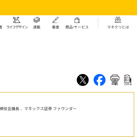
者
ライフデザイン
連載
著者
商
品・
サービス
マネクリとは
印刷
ｱﾝｹｰﾄ
締役会議長 、マネックス証券 ファウンダー