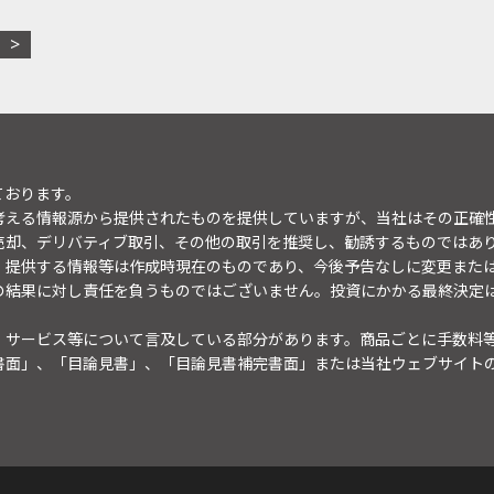
ております。
考える情報源から提供されたものを提供していますが、当社はその正確
売却、デリバティブ取引、その他の取引を推奨し、勧誘するものではあ
。提供する情報等は作成時現在のものであり、今後予告なしに変更また
の結果に対し責任を負うものではございません。投資にかかる最終決定
・サービス等について言及している部分があります。商品ごとに手数料
書面」、「目論見書」、「目論見書補完書面」または当社ウェブサイト