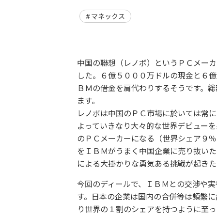
マネックス
中国の聯想（レノボ）というＰＣメーカ
した。６億５０００万ドルの現金と６億
ＢＭの借金を肩代わりするそうです。総
ます。
レノボは中国のＰＣ市場に於いては常に
よっていきなり大々的な世界デビューを
のＰＣメーカーになる（世界シェア９％
をＩＢＭがうまく中国企業に売り抜いた
による大掛かりな勇気ある挑戦が起きた
今回のディールで、ＩＢＭとの交渉や実
す。日本の企業は国内の合併等は頻繁に
り世界の１割のシェアを持つように至っ