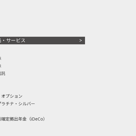
品・サービス
株
株
信託
・オプション
プラチナ・シルバー
確定拠出年金（iDeCo）