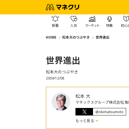
新着
人気
マーケット
特集
初心
HOME
松本大のつぶやき
世界進出
世界進出
松本大のつぶやき
2004/12/08
松本 大
マネックスグループ株式会社 取
@okimatsumoto
もっと見る