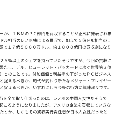
ーが、ＩＢＭのＰＣ部門を買収することが正式に発表されま
ドル相当のレノボ株による買収で、加えて５億ドル相当のＩ
額で１７億５０００万ドル、約１８００億円の買収劇になり
２５％以上のシェアを持っていたそうですが、今回の買収に
果たし、デル、ヒューレット・パッカードに次ぐ世界第３位
）とのことです。付加価値と利益率の下がったＰＣビジネス
と捉えるべきか、時代が変わり新たなメジャー・プレイヤー
と捉えるべきか。いずれにしろ今後の行方に興味津々です。
行を全て取り仕切ったのは、レノボの中国人女性だそうで
起こるようになりましたが、アメリカ企業を買収していきな
たとか、しかもその買収実行責任者が日本人女性だったと