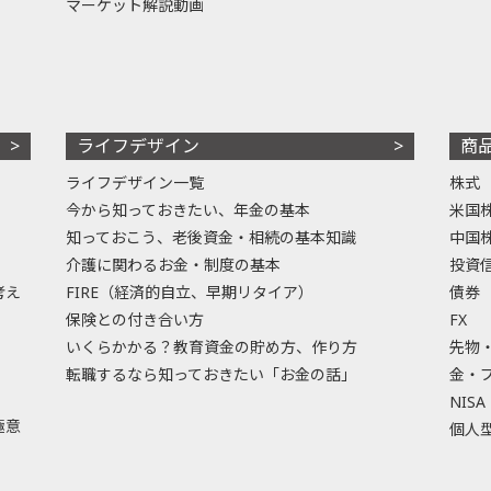
マーケット解説動画
ライフデザイン
商
ライフデザイン一覧
株式
今から知っておきたい、年金の基本
米国
知っておこう、老後資金・相続の基本知識
中国
介護に関わるお金・制度の基本
投資
考え
FIRE（経済的自立、早期リタイア）
債券
保険との付き合い方
FX
いくらかかる？教育資金の貯め方、作り方
先物
転職するなら知っておきたい「お金の話」
金・
NISA
極意
個人型