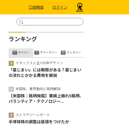
口座開設
ログイン
ランキング
デイリー
ウイークリー
マンスリー
マネックス人生100年デザイン
「墓じまい」には期限がある？墓じまい
の流れとかかる費用を解説
米国株、業界動向と銘柄解説
【米国株：銘柄発掘】業績上振れ5銘柄、
パランティア・テクノロジー...
ストラテジーレポート
半導体株の調整は底値をつけたか