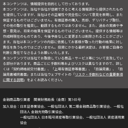
本コンテンツは、情報提供を目的として行っております。
本コンテンツは、当社や当社が信頼できると考える情報源から提供されたもの
を提供していますが、当社はその正確性や完全性について意見を表明し、また
保証するものではございません。有価証券の購入、売却、デリバティブ取引、
その他の取引を推奨し、勧誘するものではありません。また、過去の実績や予
想・意見は、将来の結果を保証するものではございません。提供する情報等は
作成時現在のものであり、今後予告なしに変更または削除されることがござい
ます。当社は本コンテンツの内容に依拠してお客様が取った行動の結果に対し
責任を負うものではございません。投資にかかる最終決定は、お客様ご自身の
判断と責任でなさるようお願いいたします。
本コンテンツでは当社でお取扱している商品・サービス等について言及してい
る部分があります。商品ごとに手数料等およびリスクは異なりますので、詳し
くは「契約締結前交付書面」、「上場有価証券等書面」、「目論見書」、「目
論見書補完書面」または当社ウェブサイトの「
リスク・手数料などの重要事項
に関する説明
」をよくお読みください。
金融商品取引業者 関東財務局長（金商）第165号
日本証券業協会、一般社団法人 第二種金融商品取引業協会、一般社
団法人 金融先物取引業協会、
一般社団法人 日本暗号資産等取引業協会、一般社団法人 資産運用業
協会