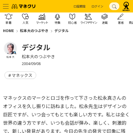
口座開設
ログイン
新着
人気
マーケット
特集
初心者
ライフデザイン
連載
著者
商
HOME
松本大のつぶやき
デジタル
デジタル
松本大のつぶやき
松本 大
2004/09/08
マネックス
マネックスのマークとロゴを作って下さった松永真さんの
オフィスを久し振りに訪ねました。松永先生はデザインの
巨匠ですが、いつ会ってもとても楽しい方です。私とは全く
世界の違う方ですが、いつも会話が弾み、楽しく、刺激的
で、新しい発見があります。今日の先生の発言で印象に残