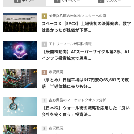
デイリー
ウイークリー
マンスリー
岡元兵八郎の米国株マスターへの道
スペースＸ［SPCX］上場後初の決算発表、数字
は良かったが株価が下落...
モトリーフール米国株情報
【米国株動向】AIスーパーサイクル第2幕、AI
インフラ投資拡大で恩恵...
市況概況
（まとめ）日経平均は617円安の65,683円で反
落 半導体株に売りも好...
吉野貴晶のマーケットクオンツ分析
【日本株】ウォール街の戦略を応用した「良い
会社を安く買う」投資法...
市況概況