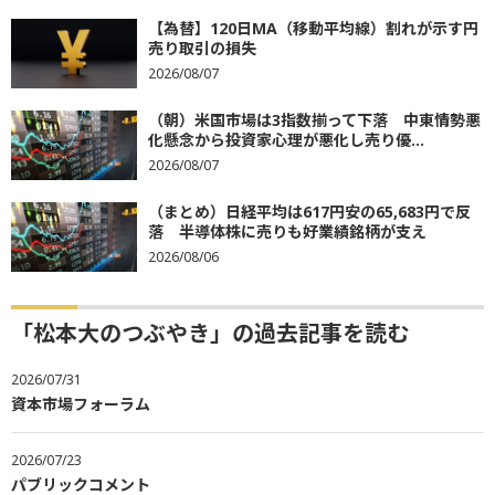
【為替】120日MA（移動平均線）割れが示す円
売り取引の損失
2026/08/07
（朝）米国市場は3指数揃って下落 中東情勢悪
化懸念から投資家心理が悪化し売り優...
2026/08/07
（まとめ）日経平均は617円安の65,683円で反
落 半導体株に売りも好業績銘柄が支え
2026/08/06
「松本大のつぶやき」の過去記事を読む
2026/07/31
資本市場フォーラム
2026/07/23
パブリックコメント