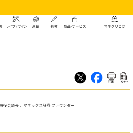
者
ライフデザイン
連載
著者
商
品・
サービス
マネクリとは
印刷
ｱﾝｹｰﾄ
締役会議長 、マネックス証券 ファウンダー