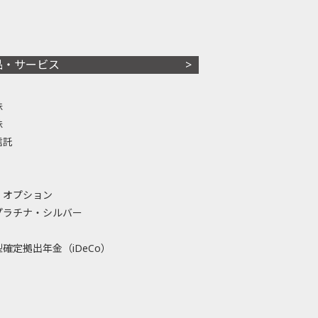
品・サービス
株
株
信託
・オプション
プラチナ・シルバー
確定拠出年金（iDeCo）