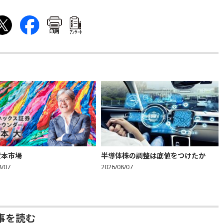
印刷
ｱﾝｹｰﾄ
資本市場
半導体株の調整は底値をつけたか
8/07
2026/08/07
事を読む