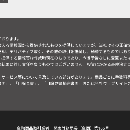
ております。
考える情報源から提供されたものを提供していますが、当社はその正確
売却、デリバティブ取引、その他の取引を推奨し、勧誘するものではあ
。提供する情報等は作成時現在のものであり、今後予告なしに変更また
の結果に対し責任を負うものではございません。投資にかかる最終決定
・サービス等について言及している部分があります。商品ごとに手数料
書面」、「目論見書」、「目論見書補完書面」または当社ウェブサイト
金融商品取引業者 関東財務局長（金商）第165号