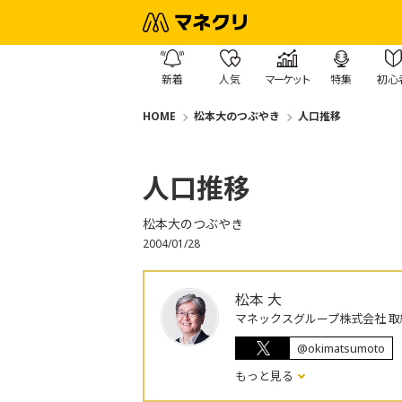
新着
人気
マーケット
特集
初心
HOME
松本大のつぶやき
人口推移
人口推移
松本大のつぶやき
2004/01/28
松本 大
マネックスグループ株式会社 取
@okimatsumoto
もっと見る