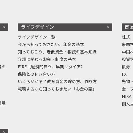
ライフデザイン
商
ライフデザイン一覧
株式
今から知っておきたい、年金の基本
米国
知っておこう、老後資金・相続の基本知識
中国
介護に関わるお金・制度の基本
投資
考え
FIRE（経済的自立、早期リタイア）
債券
保険との付き合い方
FX
いくらかかる？教育資金の貯め方、作り方
先物
転職するなら知っておきたい「お金の話」
金・
NISA
極意
個人型