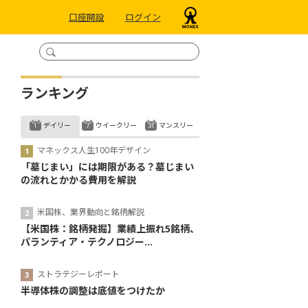
口座開設
ログイン
ランキング
デイリー
ウイークリー
マンスリー
マネックス人生100年デザイン
「墓じまい」には期限がある？墓じまい
の流れとかかる費用を解説
米国株、業界動向と銘柄解説
【米国株：銘柄発掘】業績上振れ5銘柄、
パランティア・テクノロジー...
ストラテジーレポート
半導体株の調整は底値をつけたか