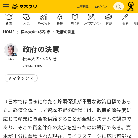
口座開設
ログイン
新着
人気
マーケット
特集
初心者
ライフデザイン
連載
著者
商
HOME
松本大のつぶやき
政府の決意
政府の決意
松本大のつぶやき
松本 大
2004/01/09
マネックス
『日本では長きにわたり貯蓄促進が重要な政策目標であっ
た。経済全体として資本不足の時代には、政策的優先度に
応じて産業に資金を供給することが金融システムの課題で
あり、そこで資金仲介の太宗を担ったのは銀行である。資
本が十分に蓄積された現在、ライフステージに応じ可能な