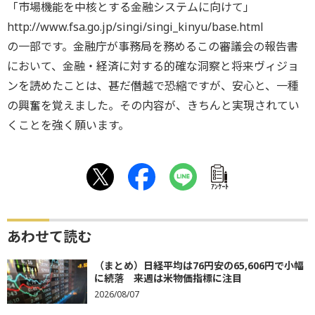
「市場機能を中核とする金融システムに向けて」
http://www.fsa.go.jp/singi/singi_kinyu/base.html
の一部です。金融庁が事務局を務めるこの審議会の報告書
において、金融・経済に対する的確な洞察と将来ヴィジョ
ンを読めたことは、甚だ僭越で恐縮ですが、安心と、一種
の興奮を覚えました。その内容が、きちんと実現されてい
くことを強く願います。
ｱﾝｹｰﾄ
あわせて読む
（まとめ）日経平均は76円安の65,606円で小幅
に続落 来週は米物価指標に注目
2026/08/07