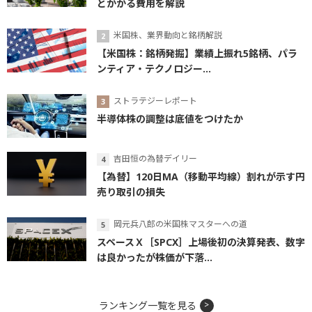
とかかる費用を解説
米国株、業界動向と銘柄解説
【米国株：銘柄発掘】業績上振れ5銘柄、パラ
ンティア・テクノロジー...
ストラテジーレポート
半導体株の調整は底値をつけたか
吉田恒の為替デイリー
【為替】120日MA（移動平均線）割れが示す円
売り取引の損失
岡元兵八郎の米国株マスターへの道
スペースＸ［SPCX］上場後初の決算発表、数字
は良かったが株価が下落...
ランキング一覧を見る