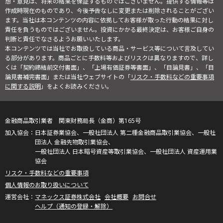
想・意見は、将来の結果を保証するものではございません。提供する情報等は
作成時現在のものであり、今後予告なしに変更または削除されることがござい
ます。当社は本コンテンツの内容に依拠してお客様が取った行動の結果に対し
責任を負うものではございません。投資にかかる最終決定は、お客様ご自身の
判断と責任でなさるようお願いいたします。
本コンテンツでは当社でお取扱している商品・サービス等について言及してい
る部分があります。商品ごとに手数料等およびリスクは異なりますので、詳し
くは「契約締結前交付書面」、「上場有価証券等書面」、「目論見書」、「目
論見書補完書面」または当社ウェブサイトの「
リスク・手数料などの重要事項
に関する説明
」をよくお読みください。
金融商品取引業者 関東財務局長（金商）第165号
日本証券業協会、一般社団法人 第二種金融商品取引業協会、一般社
団法人 金融先物取引業協会、
一般社団法人 日本暗号資産等取引業協会、一般社団法人 資産運用業
協会
リスク・手数料などの重要事項
個人情報のお取り扱いについて
マネックス証券株式会社
会社概要
お問合せ
ヘルプ（通知の登録・解除）