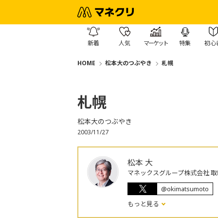
新着
人気
マーケット
特集
初心
HOME
松本大のつぶやき
札幌
札幌
松本大のつぶやき
2003/11/27
松本 大
マネックスグループ株式会社 取
@okimatsumoto
もっと見る