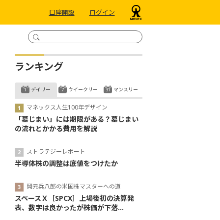
口座開設
ログイン
ランキング
デイリー
ウイークリー
マンスリー
マネックス人生100年デザイン
「墓じまい」には期限がある？墓じまい
の流れとかかる費用を解説
ストラテジーレポート
半導体株の調整は底値をつけたか
岡元兵八郎の米国株マスターへの道
スペースＸ［SPCX］上場後初の決算発
表、数字は良かったが株価が下落...