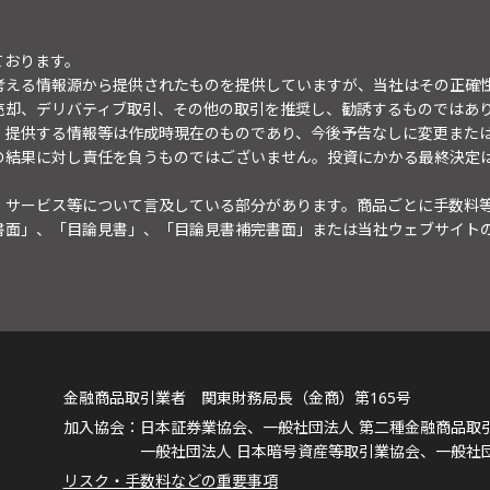
ております。
考える情報源から提供されたものを提供していますが、当社はその正確
売却、デリバティブ取引、その他の取引を推奨し、勧誘するものではあ
。提供する情報等は作成時現在のものであり、今後予告なしに変更また
の結果に対し責任を負うものではございません。投資にかかる最終決定
・サービス等について言及している部分があります。商品ごとに手数料
書面」、「目論見書」、「目論見書補完書面」または当社ウェブサイト
金融商品取引業者 関東財務局長（金商）第165号
日本証券業協会、一般社団法人 第二種金融商品取
一般社団法人 日本暗号資産等取引業協会、一般社
リスク・手数料などの重要事項