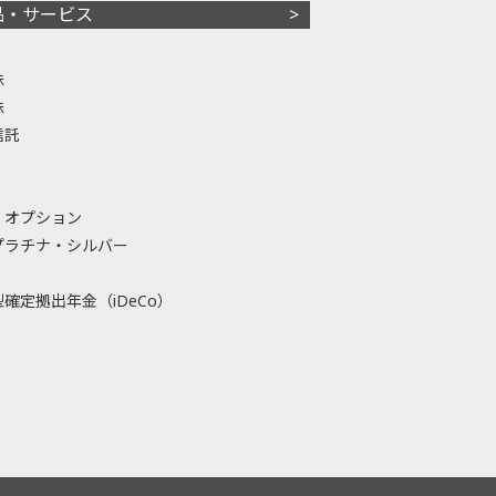
品・サービス
株
株
信託
・オプション
プラチナ・シルバー
確定拠出年金（iDeCo）