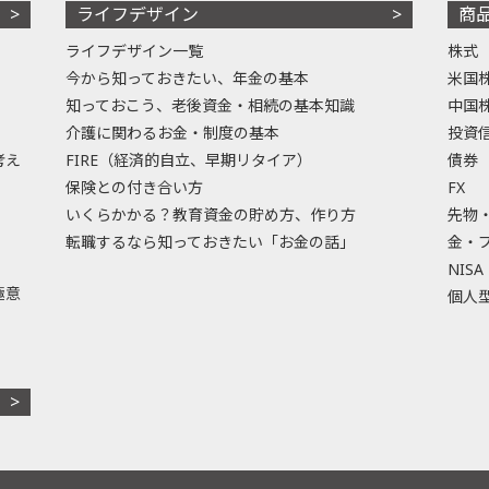
ライフデザイン
商
ライフデザイン一覧
株式
今から知っておきたい、年金の基本
米国
知っておこう、老後資金・相続の基本知識
中国
介護に関わるお金・制度の基本
投資
考え
FIRE（経済的自立、早期リタイア）
債券
保険との付き合い方
FX
いくらかかる？教育資金の貯め方、作り方
先物
転職するなら知っておきたい「お金の話」
金・
NISA
極意
個人型