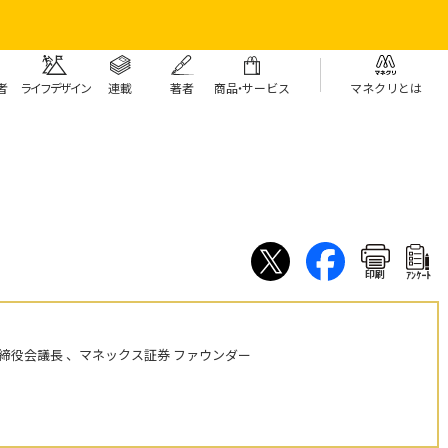
者
ライフデザイン
連載
著者
商
品・
サービス
マネクリとは
印刷
ｱﾝｹｰﾄ
締役会議長 、マネックス証券 ファウンダー