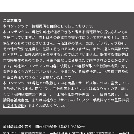
ご留意事項
本コンテンツは、情報提供を目的として行っております。
本コンテンツは、当社や当社が信頼できると考える情報源から提供されたもの
を提供していますが、当社はその正確性や完全性について意見を表明し、また
保証するものではございません。有価証券の購入、売却、デリバティブ取引、
その他の取引を推奨し、勧誘するものではありません。また、過去の実績や予
想・意見は、将来の結果を保証するものではございません。提供する情報等は
作成時現在のものであり、今後予告なしに変更または削除されることがござい
ます。当社は本コンテンツの内容に依拠してお客様が取った行動の結果に対し
責任を負うものではございません。投資にかかる最終決定は、お客様ご自身の
判断と責任でなさるようお願いいたします。
本コンテンツでは当社でお取扱している商品・サービス等について言及してい
る部分があります。商品ごとに手数料等およびリスクは異なりますので、詳し
くは「契約締結前交付書面」、「上場有価証券等書面」、「目論見書」、「目
論見書補完書面」または当社ウェブサイトの「
リスク・手数料などの重要事項
に関する説明
」をよくお読みください。
金融商品取引業者 関東財務局長（金商）第165号
日本証券業協会、一般社団法人 第二種金融商品取引業協会、一般社