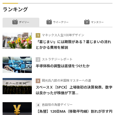
ランキング
デイリー
ウイークリー
マンスリー
マネックス人生100年デザイン
「墓じまい」には期限がある？墓じまいの流れ
とかかる費用を解説
ストラテジーレポート
半導体株の調整は底値をつけたか
岡元兵八郎の米国株マスターへの道
スペースＸ［SPCX］上場後初の決算発表、数字
は良かったが株価が下落...
吉田恒の為替デイリー
【為替】120日MA（移動平均線）割れが示す円