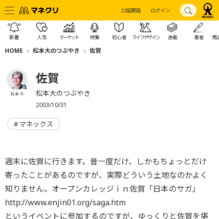
口座開設
ログイン
新着
人気
マーケット
特集
初心者
ライフデザイン
連載
著者
商
HOME
松本大のつぶやき
佐賀
佐賀
松本大のつぶやき
松本 大
2003/10/31
マネックス
週末に佐賀に行きます。昔一度だけ、しかもちょっとだけ
寄ったことがあるのですが、実際どういう土地なのかよく
知りません。オープンカレッジｉｎ佐賀「日本のサガ」
http://www.enjin01.org/saga.htm
というイベントに参加するのですが、ゆっくりと佐賀を堪