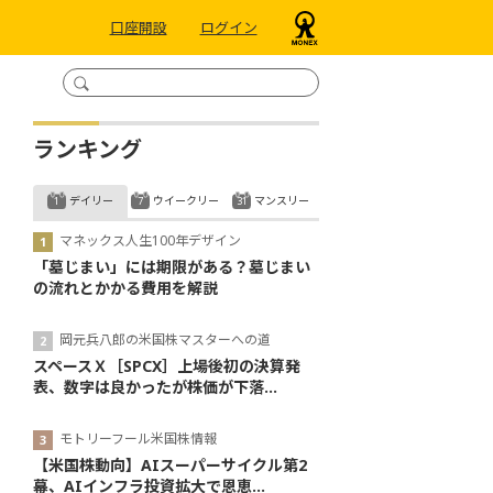
口座開設
ログイン
ランキング
デイリー
ウイークリー
マンスリー
マネックス人生100年デザイン
「墓じまい」には期限がある？墓じまい
の流れとかかる費用を解説
岡元兵八郎の米国株マスターへの道
スペースＸ［SPCX］上場後初の決算発
表、数字は良かったが株価が下落...
モトリーフール米国株情報
【米国株動向】AIスーパーサイクル第2
幕、AIインフラ投資拡大で恩恵...