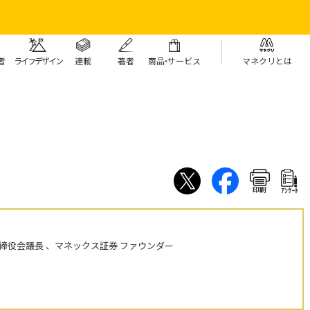
者
ライフデザイン
連載
著者
商
品・
サービス
マネクリとは
印刷
ｱﾝｹｰﾄ
締役会議長 、マネックス証券 ファウンダー