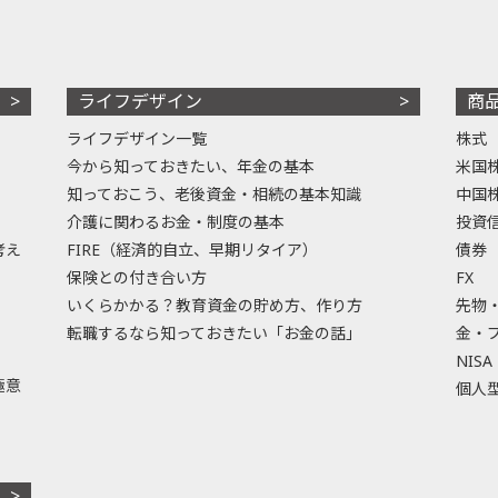
ライフデザイン
商
ライフデザイン一覧
株式
今から知っておきたい、年金の基本
米国
知っておこう、老後資金・相続の基本知識
中国
介護に関わるお金・制度の基本
投資
考え
FIRE（経済的自立、早期リタイア）
債券
保険との付き合い方
FX
いくらかかる？教育資金の貯め方、作り方
先物
転職するなら知っておきたい「お金の話」
金・
NISA
極意
個人型