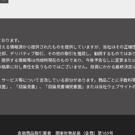
ております。
考える情報源から提供されたものを提供していますが、当社はその正確
売却、デリバティブ取引、その他の取引を推奨し、勧誘するものではあ
。提供する情報等は作成時現在のものであり、今後予告なしに変更また
の結果に対し責任を負うものではございません。投資にかかる最終決定
・サービス等について言及している部分があります。商品ごとに手数料
書面」、「目論見書」、「目論見書補完書面」または当社ウェブサイト
金融商品取引業者 関東財務局長（金商）第165号