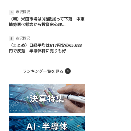
市況概況
（朝）米国市場は3指数揃って下落 中東
情勢悪化懸念から投資家心理...
市況概況
（まとめ）日経平均は617円安の65,683
円で反落 半導体株に売りも好...
ランキング一覧を見る