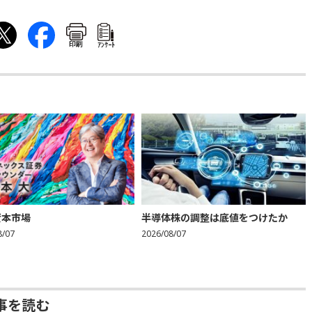
印刷
ｱﾝｹｰﾄ
資本市場
半導体株の調整は底値をつけたか
8/07
2026/08/07
事を読む