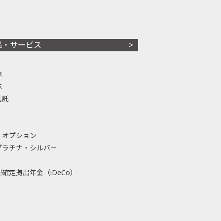
品・サービス
株
株
信託
・オプション
プラチナ・シルバー
確定拠出年金（iDeCo）