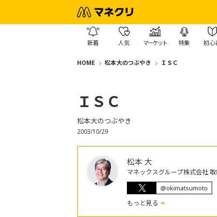
新着
人気
マーケット
特集
初心
HOME
松本大のつぶやき
ＩＳＣ
ＩＳＣ
松本大のつぶやき
2003/10/29
松本 大
マネックスグループ株式会社 取
@okimatsumoto
もっと見る