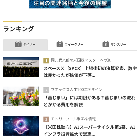
ランキング
デイリー
ウイークリー
マンスリー
岡元兵八郎の米国株マスターへの道
スペースＸ［SPCX］上場後初の決算発表、数字
は良かったが株価が下落...
マネックス人生100年デザイン
「墓じまい」には期限がある？墓じまいの流れ
とかかる費用を解説
モトリーフール米国株情報
【米国株動向】AIスーパーサイクル第2幕、AI
インフラ投資拡大で恩恵...