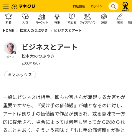
口座開設
ログイン
新着
人気
マーケット
特集
初心者
ライフデザイン
連載
著者
商
HOME
松本大のつぶやき
ビジネスとアート
ビジネスとアート
松本大のつぶやき
松本 大
2003/10/07
マネックス
一般にビジネスは相手、即ちお客さんが満足するか否かが
重要ですから、『受け手の価値観』が軸となるのに対し、
アートは創り手の価値観で作品が創られ、或る意味で一方
的に提示され、場合によっては何年も経ってから認められ
ることもあり、そういう意味で『出し手の価値観』が軸と