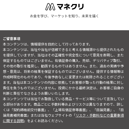
お金を学び、マーケットを知り、未来を描く
ご留意事項
本コンテンツは、情報提供を目的として行っております。
本コンテンツは、当社や当社が信頼できると考える情報源から提供されたもの
を提供していますが、当社はその正確性や完全性について意見を表明し、また
保証するものではございません。有価証券の購入、売却、デリバティブ取引、
その他の取引を推奨し、勧誘するものではありません。また、過去の実績や予
想・意見は、将来の結果を保証するものではございません。提供する情報等は
作成時現在のものであり、今後予告なしに変更または削除されることがござい
ます。当社は本コンテンツの内容に依拠してお客様が取った行動の結果に対し
責任を負うものではございません。投資にかかる最終決定は、お客様ご自身の
判断と責任でなさるようお願いいたします。
本コンテンツでは当社でお取扱している商品・サービス等について言及してい
る部分があります。商品ごとに手数料等およびリスクは異なりますので、詳し
くは「契約締結前交付書面」、「上場有価証券等書面」、「目論見書」、「目
論見書補完書面」または当社ウェブサイトの「
リスク・手数料などの重要事項
に関する説明
」をよくお読みください。