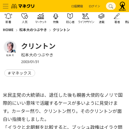
口座開設
ログイン
新着
人気
マーケット
特集
初心者
ライフデザイン
連載
著者
商
HOME
松本大のつぶやき
クリントン
クリントン
松本大のつぶやき
松本 大
2003/01/31
マネックス
米民主党の大統領は、退任した後も親善大使的なノリで国
際的にいい意味で活躍するケースが多いように見受けま
す。カーター然り、クリントン然り。そのクリントンが面
白い指摘をしました。
「イラクと北朝鮮を比較すると、ブッシュ政権はイラク問