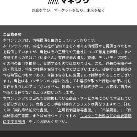
お金を学び、マーケットを知り、未来を描く
ご留意事項
本コンテンツは、情報提供を目的として行っております。
本コンテンツは、当社や当社が信頼できると考える情報源から提供されたもの
を提供していますが、当社はその正確性や完全性について意見を表明し、また
保証するものではございません。有価証券の購入、売却、デリバティブ取引、
その他の取引を推奨し、勧誘するものではありません。また、過去の実績や予
想・意見は、将来の結果を保証するものではございません。提供する情報等は
作成時現在のものであり、今後予告なしに変更または削除されることがござい
ます。当社は本コンテンツの内容に依拠してお客様が取った行動の結果に対し
責任を負うものではございません。投資にかかる最終決定は、お客様ご自身の
判断と責任でなさるようお願いいたします。
本コンテンツでは当社でお取扱している商品・サービス等について言及してい
る部分があります。商品ごとに手数料等およびリスクは異なりますので、詳し
くは「契約締結前交付書面」、「上場有価証券等書面」、「目論見書」、「目
論見書補完書面」または当社ウェブサイトの「
リスク・手数料などの重要事項
に関する説明
」をよくお読みください。