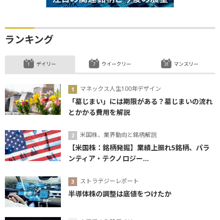
ランキング
デイリー
ウイークリー
マンスリー
マネックス人生100年デザイン
「墓じまい」には期限がある？墓じまいの流れ
とかかる費用を解説
米国株、業界動向と銘柄解説
【米国株：銘柄発掘】業績上振れ5銘柄、パラ
ンティア・テクノロジー...
ストラテジーレポート
半導体株の調整は底値をつけたか